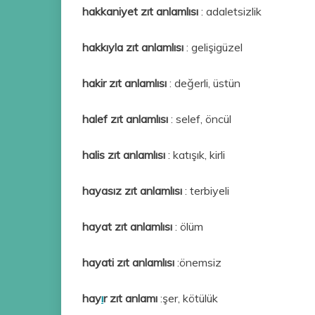
hakkaniyet zıt anlamlısı
: adaletsizlik
hakkıyla zıt anlamlısı
: gelişigüzel
hakir zıt anlamlısı
: değerli, üstün
halef zıt anlamlısı
: selef, öncül
halis zıt anlamlısı
: katışık, kirli
hayasız zıt anlamlısı
: terbiyeli
hayat zıt anlamlısı
: ölüm
hayati zıt anlamlısı
:önemsiz
hay
ı
r zıt anlamı
:şer, kötülük