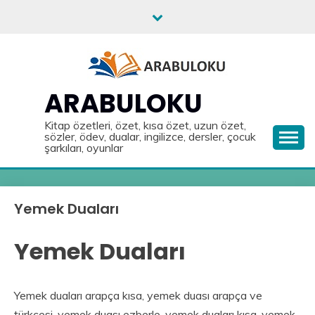
Skip
to
content
ARABULOKU
Kitap özetleri, özet, kısa özet, uzun özet,
sözler, ödev, dualar, ingilizce, dersler, çocuk
şarkıları, oyunlar
Yemek Duaları
Yemek Duaları
Yemek duaları arapça kısa, yemek duası arapça ve
türkçesi, yemek duası ezberle, yemek duaları kısa, yemek