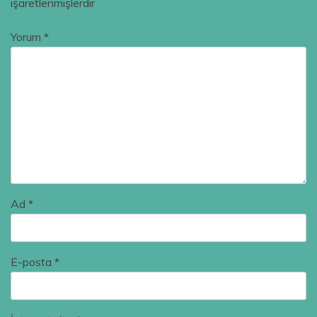
işaretlenmişlerdir
Yorum
*
Ad
*
E-posta
*