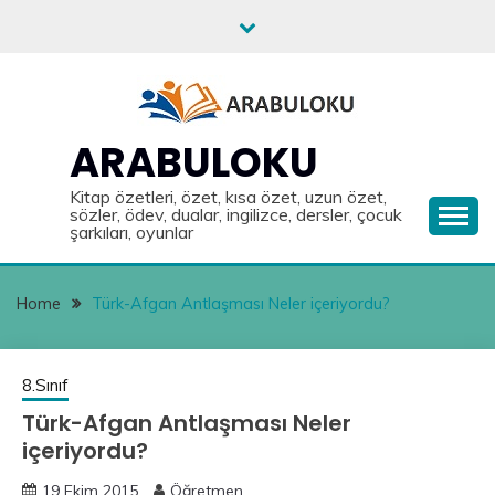
Skip
to
content
ARABULOKU
Kitap özetleri, özet, kısa özet, uzun özet,
sözler, ödev, dualar, ingilizce, dersler, çocuk
şarkıları, oyunlar
Home
Türk-Afgan Antlaşması Neler içeriyordu?
8.Sınıf
Türk-Afgan Antlaşması Neler
içeriyordu?
19 Ekim 2015
Öğretmen