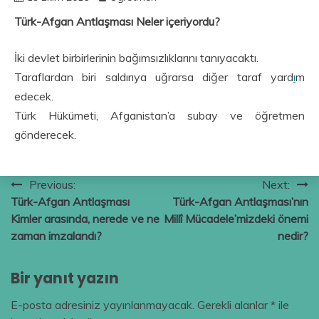
Türk-Afgan Antlaşması Neler içeriyordu?
İki devlet birbirlerinin bağımsızlıklarını tanıyacaktı.
Taraflardan biri saldırıya uğrarsa diğer taraf yard
ı
m
edecek.
Türk Hükümeti, Afganistan’a subay ve öğretmen
gönderecek.
Yazı
Previous:
Next:
Türk-Afgan Antlaşması
Türk-Afgan Antlaşması’nın
gezinmesi
Kimler arasında, nerede ve ne
Millî Mücadele’mizdeki önemi
zaman imzalandı?
nedir?
Bir yanıt yazın
E-posta adresiniz yayınlanmayacak.
Gerekli alanlar
*
ile