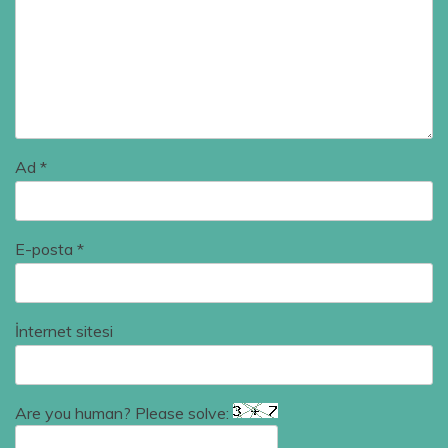
Ad
*
E-posta
*
İnternet sitesi
Are you human? Please solve: