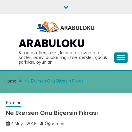
Skip
to
content
ARABULOKU
Kitap özetleri, özet, kısa özet, uzun özet,
sözler, ödev, dualar, ingilizce, dersler, çocuk
şarkıları, oyunlar
Home
Ne Ekersen Onu Biçersin Fıkrası
Fıkralar
Ne Ekersen Onu Biçersin Fıkrası
4 Mayıs 2018
Öğretmen