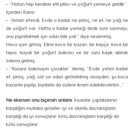
– “Hatun hep beraber etli pilav ve yoğurt yemeye geldik.”
İçerden Karısı :
– “Aman efendi, Evde o kadar ne pirinç, ne et, ne yağ ne
de yoğurt var. Hatta o kadar yemeği bırak size sunmayı,
onu pişirebilmek için odun bile yok.” diye seslenmiş.
Hoca içeri gitmiş. Eline koca bir kazan, bir kepçe, koca bir
tepsi, büyük bir yoğurt bakracı ve bir sürü kaşık alarak
salona gelmiş.
– “Kusura bakmayın çocuklar” demiş. “Evde yeteri kadar
et, pirinç, yağ, süt ve odun getirebilmiş olsaydım, şu koca
kazanla pişirip, bunlarla da sizlere ikram edebilecektim…”
Ne ekersen onu biçersin anlamı
: İnsanlar yaptıklarının
karşılığını mutlaka görürler. iyi ve olumlu davranışların
karşılığı da iyi sonuçlanır. kötü davranışların karşılığı da
kötü sonuçlanır.