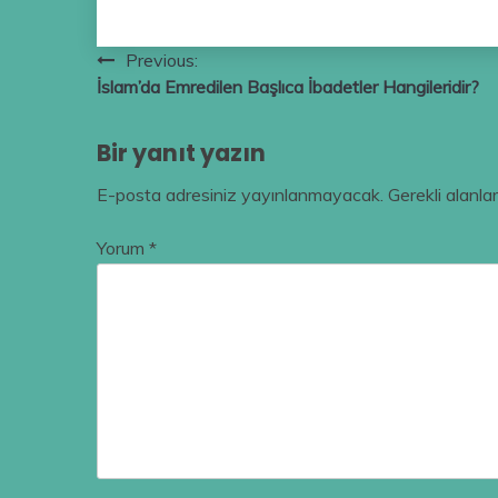
Yazı
Previous:
İslam’da Emredilen Başlıca İbadetler Hangileridir?
gezinmesi
Bir yanıt yazın
E-posta adresiniz yayınlanmayacak.
Gerekli alanla
Yorum
*