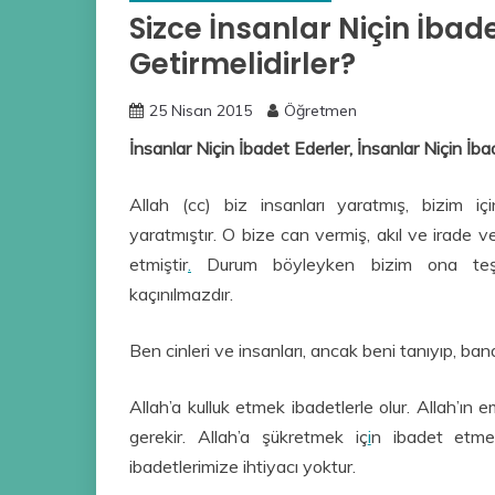
Sizce İnsanlar Niçin İbade
Getirmelidirler?
25 Nisan 2015
Öğretmen
İnsanlar Niçin İbadet Ederler, İnsanlar Niçin İbad
Allah (cc) biz insanları yaratmış, bizim iç
yaratmıştır. O bize can vermiş, akıl ve irade ve
etmiştir
.
Durum böyleyken bizim ona teşek
kaçınılmazdır.
Ben cinleri ve insanları, ancak beni tanıyıp, ban
Allah’a kulluk etmek ibadetlerle olur. Allah’ı
gerekir. Allah’a şükretmek iç
i
n ibadet etmek
ibadetlerimize ihtiyacı yoktur.