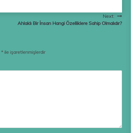
Next:
Ahlaklı Bir İnsan Hangi Özelliklere Sahip Olmalıdır?
r
*
ile işaretlenmişlerdir