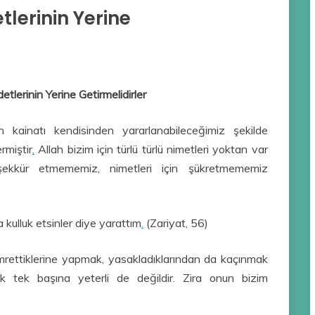
tlerinin Yerine
etlerinin Yerine Getirmelidirler
in kainatı kendisinden yararlanabileceğimiz şekilde
rmiştir
.
Allah bizim için türlü türlü nimetleri yoktan var
kür etmememiz, nimetleri için şükretmememiz
a kulluk etsinler diye yarattım
.
(Zariyat, 56)
n emrettiklerine yapmak, yasakladıklarından da kaçınmak
 tek başına yeterli de değildir. Zira onun bizim