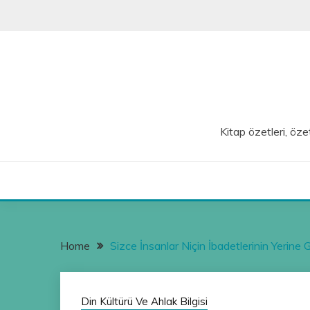
Skip
to
content
Kitap özetleri, özet
Home
Sizce İnsanlar Niçin İbadetlerinin Yerine G
Din Kültürü Ve Ahlak Bilgisi