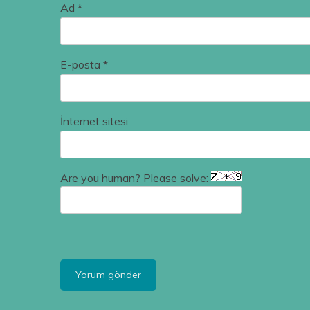
Ad
*
E-posta
*
İnternet sitesi
Are you human? Please solve: