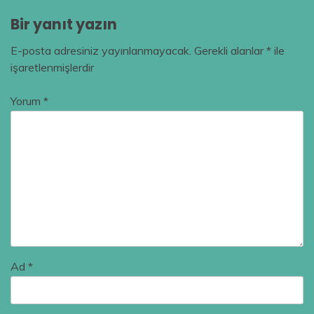
Bir yanıt yazın
E-posta adresiniz yayınlanmayacak.
Gerekli alanlar
*
ile
işaretlenmişlerdir
Yorum
*
Ad
*