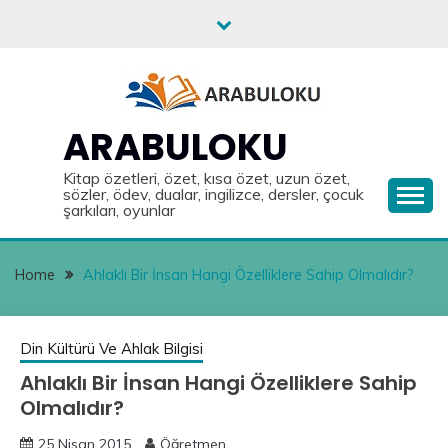
Skip
to
content
ARABULOKU
Kitap özetleri, özet, kısa özet, uzun özet,
sözler, ödev, dualar, ingilizce, dersler, çocuk
şarkıları, oyunlar
Home
Ahlaklı Bir İnsan Hangi Özelliklere Sahip Olmalıdır?
Din Kültürü Ve Ahlak Bilgisi
Ahlaklı Bir İnsan Hangi Özelliklere Sahip
Olmalıdır?
25 Nisan 2015
Öğretmen