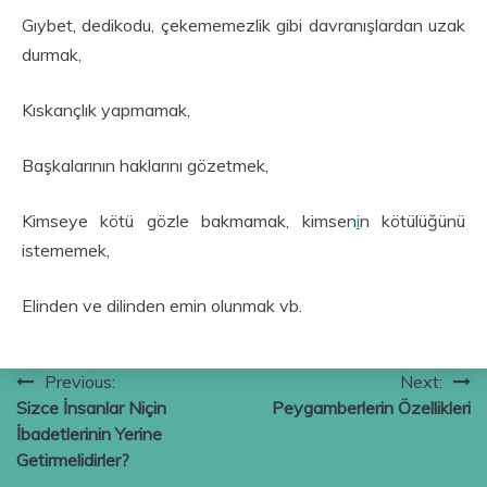
Gıybet, dedikodu, çekememezlik gibi davranışlardan uzak
durmak,
Kıskançlık yapmamak,
Başkalarının haklarını gözetmek,
Kimseye kötü gözle bakmamak, kimsen
i
n kötülüğünü
istememek,
Elinden ve dilinden emin olunmak vb.
Yazı
Previous:
Next:
Sizce İnsanlar Niçin
Peygamberlerin Özellikleri
gezinmesi
İbadetlerinin Yerine
Getirmelidirler?