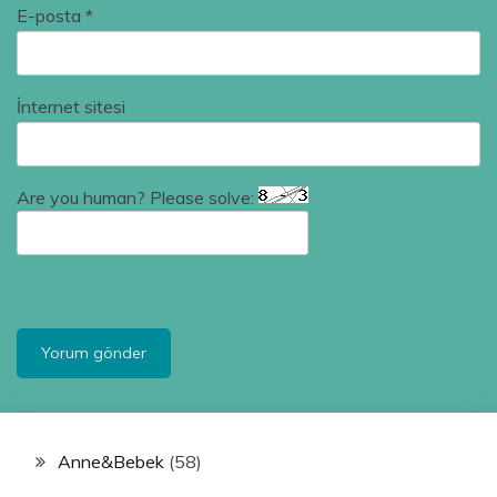
E-posta
*
İnternet sitesi
Are you human? Please solve:
Anne&Bebek
(58)