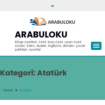
Skip
to
content
ARABULOKU
Kitap özetleri, özet, kısa özet, uzun özet,
sözler, ödev, dualar, ingilizce, dersler, çocuk
şarkıları, oyunlar
Kategori:
Atatürk
Home
Atatürk