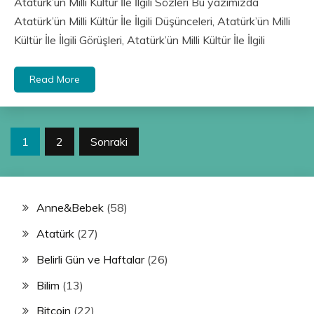
Atatürk’ün Milli Kültür İle İlgili Sözleri Bu yazımızda
Atatürk’ün Milli Kültür İle İlgili Düşünceleri, Atatürk’ün Milli
Kültür İle İlgili Görüşleri, Atatürk’ün Milli Kültür İle İlgili
Read More
Yazı
1
2
Sonraki
sayfalandırması
Anne&Bebek
(58)
Atatürk
(27)
Belirli Gün ve Haftalar
(26)
Bilim
(13)
Bitcoin
(22)