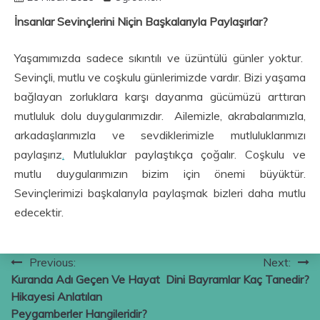
İnsanlar Sevinçlerini Niçin Başkalarıyla Paylaşırlar?
Yaşamımızda sadece sıkıntılı ve üzüntülü günler yoktur.
Sevinçli, mutlu ve coşkulu günlerimizde vardır. Bizi yaşama
bağlayan zorluklara karşı dayanma gücümüzü arttıran
mutluluk dolu duygularımızdır. Ailemizle, akrabalarımızla,
arkadaşlarımızla ve sevdiklerimizle mutluluklarımızı
paylaşırız
.
Mutluluklar paylaştıkça çoğalır. Coşkulu ve
mutlu duygularımızın bizim için önemi büyüktür.
Sevinçlerimizi başkalarıyla paylaşmak bizleri daha mutlu
edecektir.
Yazı
Previous:
Next:
Kuranda Adı Geçen Ve Hayat
Dini Bayramlar Kaç Tanedir?
gezinmesi
Hikayesi Anlatılan
Peygamberler Hangileridir?