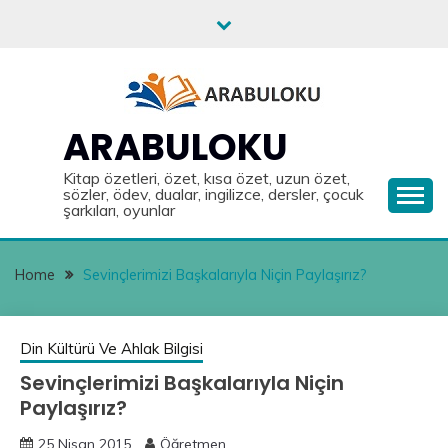
Skip
to
content
ARABULOKU
Kitap özetleri, özet, kısa özet, uzun özet,
sözler, ödev, dualar, ingilizce, dersler, çocuk
şarkıları, oyunlar
Home
Sevinçlerimizi Başkalarıyla Niçin Paylaşırız?
Din Kültürü Ve Ahlak Bilgisi
Sevinçlerimizi Başkalarıyla Niçin
Paylaşırız?
25 Nisan 2015
Öğretmen