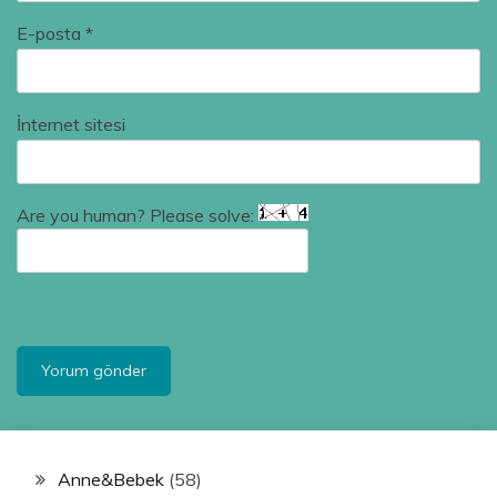
E-posta
*
İnternet sitesi
Are you human? Please solve:
Anne&Bebek
(58)