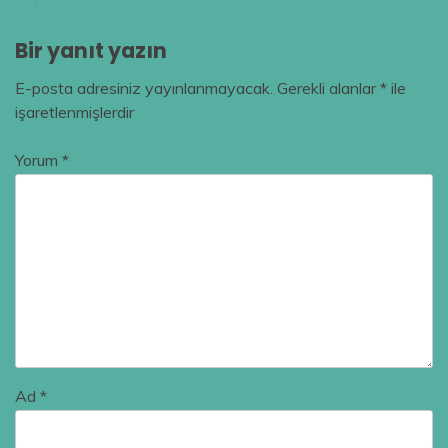
Bir yanıt yazın
E-posta adresiniz yayınlanmayacak.
Gerekli alanlar
*
ile
işaretlenmişlerdir
Yorum
*
Ad
*