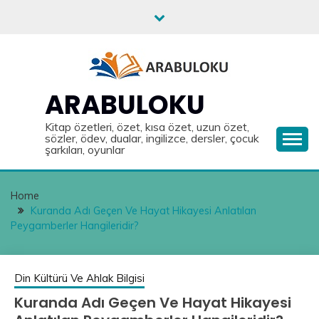
Skip
to
content
ARABULOKU
Kitap özetleri, özet, kısa özet, uzun özet,
sözler, ödev, dualar, ingilizce, dersler, çocuk
şarkıları, oyunlar
Home
Kuranda Adı Geçen Ve Hayat Hikayesi Anlatılan
Peygamberler Hangileridir?
Din Kültürü Ve Ahlak Bilgisi
Kuranda Adı Geçen Ve Hayat Hikayesi