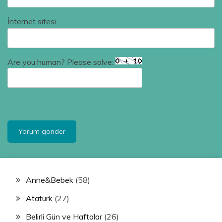
İnternet sitesi
Are you human? Please solve:
Anne&Bebek
(58)
Atatürk
(27)
Belirli Gün ve Haftalar
(26)