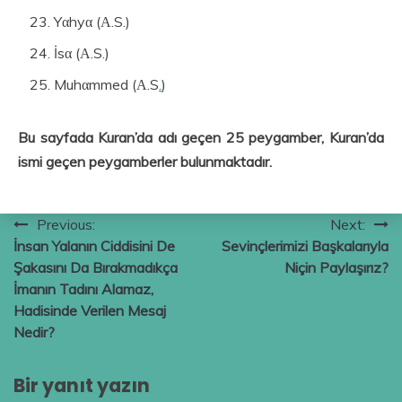
Yαhyα (Α.S.)
İsα (Α.S.)
Muhαmmed (Α.S
.
)
Bu sayfada Kuran’da adı geçen 25 peygamber, Kuran’da
ismi geçen peygamberler bulunmaktadır.
Yazı
Previous:
Next:
İnsan Yalanın Ciddisini De
Sevinçlerimizi Başkalarıyla
gezinmesi
Şakasını Da Bırakmadıkça
Niçin Paylaşırız?
İmanın Tadını Alamaz,
Hadisinde Verilen Mesaj
Nedir?
Bir yanıt yazın