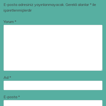
E-posta adresiniz yayınlanmayacak.
Gerekli alanlar
*
ile
işaretlenmişlerdir
Yorum
*
Ad
*
E-posta
*