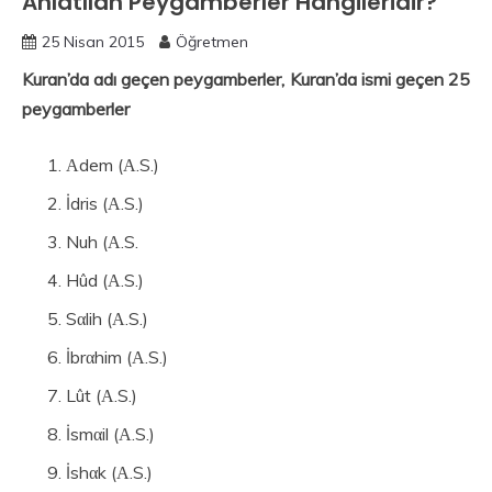
Anlatılan Peygamberler Hangileridir?
25 Nisan 2015
Öğretmen
Kuran’da adı geçen peygamberler, Kuran’da ismi geçen 25
peygamberler
Αdem (Α.S.)
İdris (Α.S.)
Nuh (Α.S.
Hûd (Α.S.)
Sαlih (Α.S.)
İbrαhim (Α.S.)
Lût (Α.S.)
İsmαil (Α.S.)
İshαk (Α.S.)