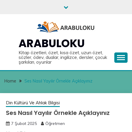
Skip
to
content
ARABULOKU
Kitap özetleri, özet, kısa özet, uzun özet,
sözler, ödev, dualar, ingilizce, dersler, çocuk
şarkıları, oyunlar
Home
Ses Nasıl Yayılır Örnekle Açıklayınız
Din Kültürü Ve Ahlak Bilgisi
Ses Nasıl Yayılır Örnekle Açıklayınız
7 Şubat 2025
Öğretmen