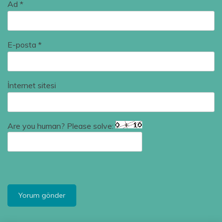
Ad
*
E-posta
*
İnternet sitesi
Are you human? Please solve: