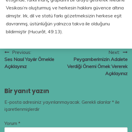
Vesikası’nı oluşturmuş ve herkesin hakkını güvence altına
almıştır. Irk, dil ve statü farkı gözetmeksizin herkese eşit
davranmış, üstünlüğün yalnızca takva ile olduğunu
bildirmiştir (Hucurât, 49:13).
Yazı
Previous:
Next:
Ses Nasıl Yayılır Örnekle
Peygamberimizin Adalete
gezinmesi
Açıklayınız
Verdiği Önemi Örnek Vererek
Açıklayınız
Bir yanıt yazın
E-posta adresiniz yayınlanmayacak.
Gerekli alanlar
*
ile
işaretlenmişlerdir
Yorum
*