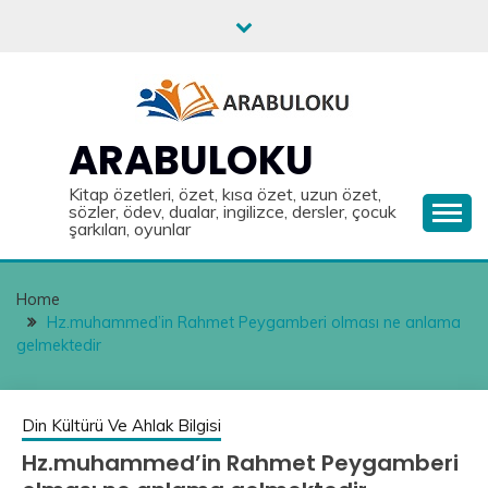
Skip
to
content
ARABULOKU
Kitap özetleri, özet, kısa özet, uzun özet,
sözler, ödev, dualar, ingilizce, dersler, çocuk
şarkıları, oyunlar
Home
Hz.muhammed’in Rahmet Peygamberi olması ne anlama
gelmektedir
Din Kültürü Ve Ahlak Bilgisi
Hz.muhammed’in Rahmet Peygamberi