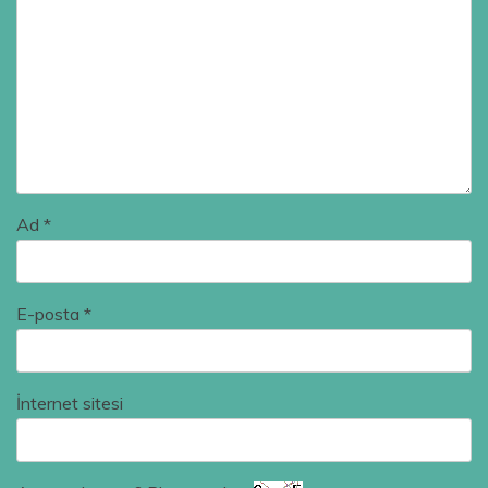
Ad
*
E-posta
*
İnternet sitesi