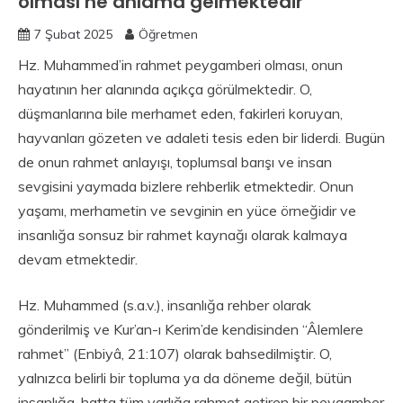
olması ne anlama gelmektedir
7 Şubat 2025
Öğretmen
Hz. Muhammed’in rahmet peygamberi olması, onun
hayatının her alanında açıkça görülmektedir. O,
düşmanlarına bile merhamet eden, fakirleri koruyan,
hayvanları gözeten ve adaleti tesis eden bir liderdi. Bugün
de onun rahmet anlayışı, toplumsal barışı ve insan
sevgisini yaymada bizlere rehberlik etmektedir. Onun
yaşamı, merhametin ve sevginin en yüce örneğidir ve
insanlığa sonsuz bir rahmet kaynağı olarak kalmaya
devam etmektedir.
Hz. Muhammed (s.a.v.), insanlığa rehber olarak
gönderilmiş ve Kur’an-ı Kerim’de kendisinden “Âlemlere
rahmet” (Enbiyâ, 21:107) olarak bahsedilmiştir. O,
yalnızca belirli bir topluma ya da döneme değil, bütün
insanlığa, hatta tüm varlığa rahmet getiren bir peygamber