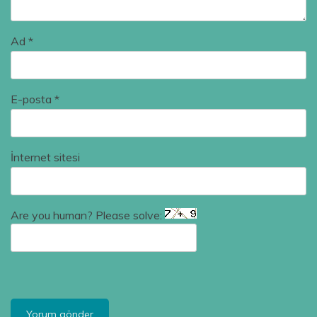
Ad
*
E-posta
*
İnternet sitesi
Are you human? Please solve: