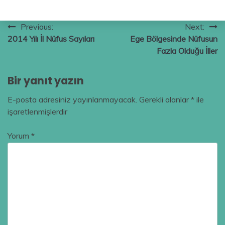
Yazı
Previous:
Next:
2014 Yılı İl Nüfus Sayıları
Ege Bölgesinde Nüfusun
gezinmesi
Fazla Olduğu İller
Bir yanıt yazın
E-posta adresiniz yayınlanmayacak.
Gerekli alanlar
*
ile
işaretlenmişlerdir
Yorum
*