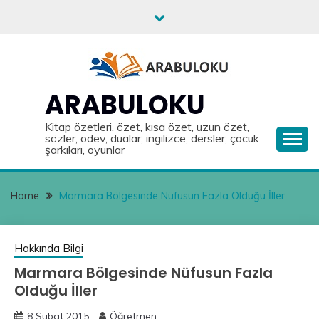
Skip
to
content
ARABULOKU
Kitap özetleri, özet, kısa özet, uzun özet,
sözler, ödev, dualar, ingilizce, dersler, çocuk
şarkıları, oyunlar
Home
Marmara Bölgesinde Nüfusun Fazla Olduğu İller
Hakkında Bilgi
Marmara Bölgesinde Nüfusun Fazla
Olduğu İller
8 Şubat 2015
Öğretmen