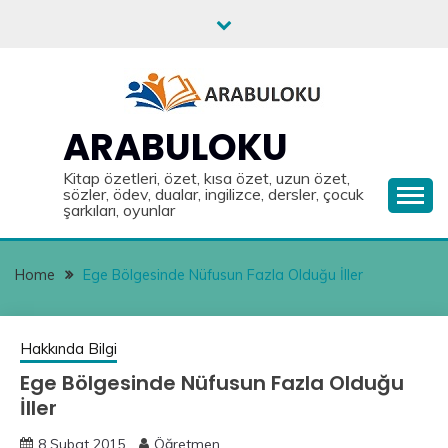
Skip
to
content
ARABULOKU
Kitap özetleri, özet, kısa özet, uzun özet,
sözler, ödev, dualar, ingilizce, dersler, çocuk
şarkıları, oyunlar
Home
Ege Bölgesinde Nüfusun Fazla Olduğu İller
Hakkında Bilgi
Ege Bölgesinde Nüfusun Fazla Olduğu
İller
8 Şubat 2015
Öğretmen