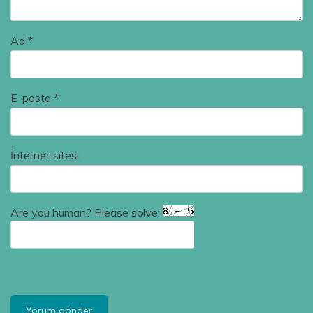
Ad
*
E-posta
*
İnternet sitesi
Are you human? Please solve: