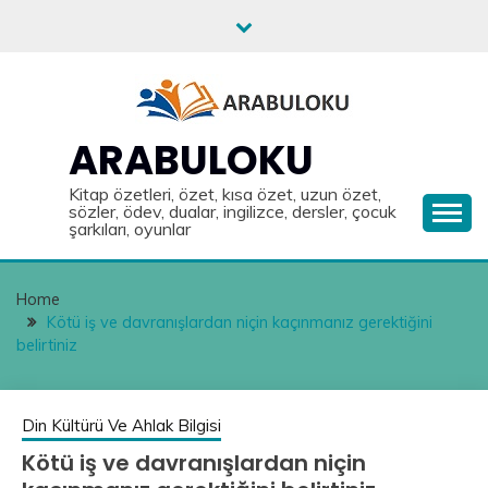
Skip
to
content
ARABULOKU
Kitap özetleri, özet, kısa özet, uzun özet,
sözler, ödev, dualar, ingilizce, dersler, çocuk
şarkıları, oyunlar
Home
Kötü iş ve davranışlardan niçin kaçınmanız gerektiğini
belirtiniz
Din Kültürü Ve Ahlak Bilgisi
Kötü iş ve davranışlardan niçin