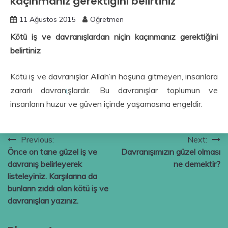
kaçınmanız gerektiğini belirtiniz
11 Ağustos 2015
Öğretmen
Kötü iş ve davranışlardan niçin kaçınmanız gerektiğini
belirtiniz
Kötü iş ve davranışlar Allah’ın hoşuna gitmeyen, insanlara
zararlı davran
ı
şlardır. Bu davranışlar toplumun ve
insanların huzur ve güven içinde yaşamasına engeldir.
Yazı
Previous:
Next:
Önce on tane güzel iş ve
Davranışımızın güzel olması
gezinmesi
davranış belirleyerek
ne demektir?
listeleyiniz. Karşılarına da
bunların zıddı olan kötü iş ve
davranışları yazınız.