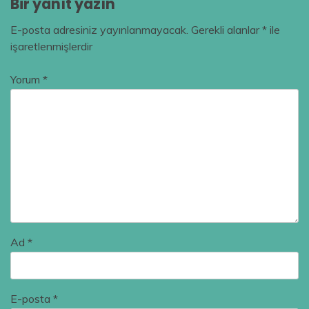
Bir yanıt yazın
E-posta adresiniz yayınlanmayacak.
Gerekli alanlar
*
ile
işaretlenmişlerdir
Yorum
*
Ad
*
E-posta
*