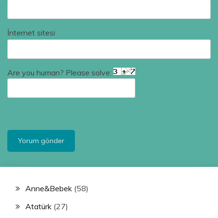
İnternet sitesi
Are you human? Please solve:
Anne&Bebek
(58)
Atatürk
(27)