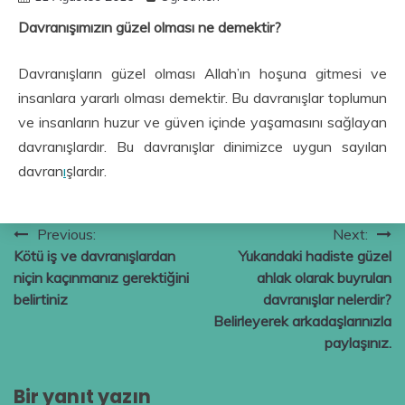
Davranışımızın güzel olması ne demektir?
Davranışların güzel olması Allah’ın hoşuna gitmesi ve
insanlara yararlı olması demektir. Bu davranışlar toplumun
ve insanların huzur ve güven içinde yaşamasını sağlayan
davranışlardır. Bu davranışlar dinimizce uygun sayılan
davran
ı
şlardır.
Yazı
Previous:
Next:
Kötü iş ve davranışlardan
Yukarıdaki hadiste güzel
gezinmesi
niçin kaçınmanız gerektiğini
ahlak olarak buyrulan
belirtiniz
davranışlar nelerdir?
Belirleyerek arkadaşlarınızla
paylaşınız.
Bir yanıt yazın