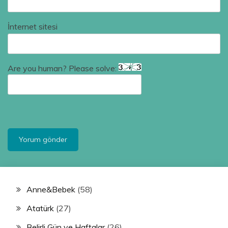
İnternet sitesi
Are you human? Please solve:
Anne&Bebek
(58)
Atatürk
(27)
Belirli Gün ve Haftalar
(26)