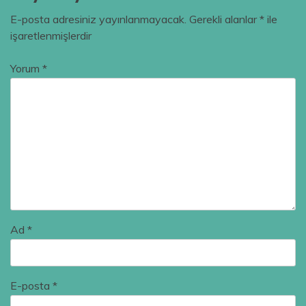
E-posta adresiniz yayınlanmayacak.
Gerekli alanlar
*
ile
işaretlenmişlerdir
Yorum
*
Ad
*
E-posta
*