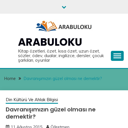
Skip
to
content
ARABULOKU
Kitap özetleri, özet, kısa özet, uzun özet,
sözler, ödev, dualar, ingilizce, dersler, çocuk
şarkıları, oyunlar
Home
Davranışımızın güzel olması ne demektir?
Din Kültürü Ve Ahlak Bilgisi
Davranışımızın güzel olması ne
demektir?
11 Ağustos 2015
Öğretmen