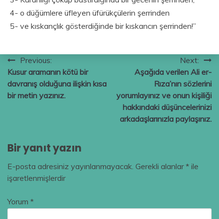
4- o düğümlere üfleyen üfürükçülerin şerrinden
5- ve kıskançlık gösterdiğinde bir kıskancın şerrinden!”
Yazı
Previous:
Next:
Kusur aramanın kötü bir
Aşağıda verilen Ali er-
gezinmesi
davranış olduğuna ilişkin kısa
Rıza’nın sözlerini
bir metin yazınız.
yorumlayınız ve onun kişiliği
hakkındaki düşüncelerinizi
arkadaşlarınızla paylaşınız.
Bir yanıt yazın
E-posta adresiniz yayınlanmayacak.
Gerekli alanlar
*
ile
işaretlenmişlerdir
Yorum
*