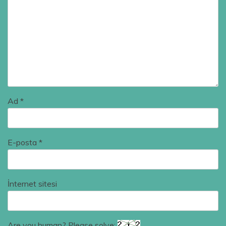
Ad
*
E-posta
*
İnternet sitesi
Are you human? Please solve: