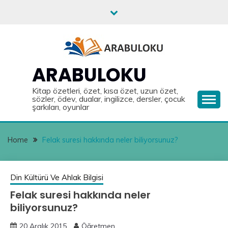
Skip
to
content
ARABULOKU
Kitap özetleri, özet, kısa özet, uzun özet,
sözler, ödev, dualar, ingilizce, dersler, çocuk
şarkıları, oyunlar
Home
Felak suresi hakkında neler biliyorsunuz?
Din Kültürü Ve Ahlak Bilgisi
Felak suresi hakkında neler
biliyorsunuz?
20 Aralık 2015
Öğretmen