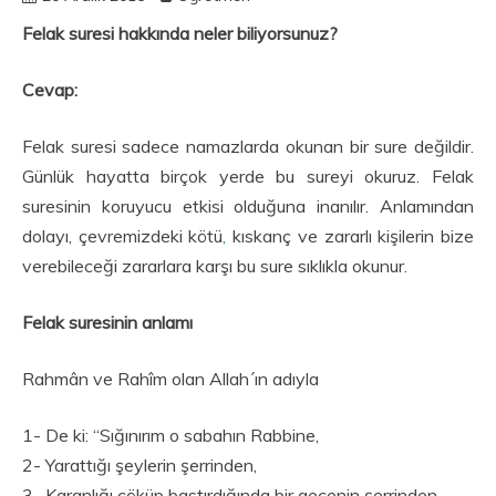
Felak suresi hakkında neler biliyorsunuz?
Cevap:
Felak suresi sadece namazlarda okunan bir sure değildir.
Günlük hayatta birçok yerde bu sureyi okuruz. Felak
suresinin koruyucu etkisi olduğuna inanılır. Anlamından
dolayı, çevremizdeki kötü
,
kıskanç ve zararlı kişilerin bize
verebileceği zararlara karşı bu sure sıklıkla okunur.
Felak suresinin anlamı
Rahmân ve Rahîm olan Allah´ın adıyla
1- De ki: “Sığınırım o sabahın Rabbine,
2- Yarattığı şeylerin şerrinden,
3- Karanlığı çöküp bastırdığında bir gecenin şerrinden,