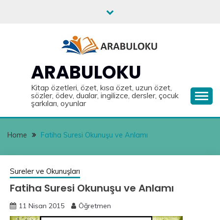
Skip
to
content
ARABULOKU
Kitap özetleri, özet, kısa özet, uzun özet,
sözler, ödev, dualar, ingilizce, dersler, çocuk
şarkıları, oyunlar
Home
Fatiha Suresi Okunuşu ve Anlamı
Sureler ve Okunuşları
Fatiha Suresi Okunuşu ve Anlamı
11 Nisan 2015
Öğretmen