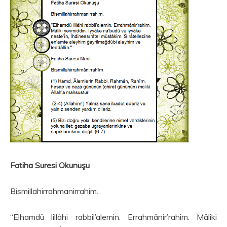
Fatiha Suresi Okunuşu
Bismillahirrahmanirrahim.
“Elhamdü lillâhi rabbil’alemin. Errahmânir’rahim. Mâliki