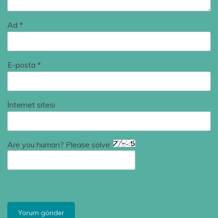
Ad
*
E-posta
*
İnternet sitesi
Are you human? Please solve: