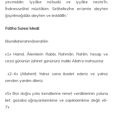
yevmiddin. İyyâke na’budü ve iyyâke neste’în,
İhdinessırâtel müstâkim. Sırâtellezîne en’amte aleyhim
ğayrilmağdûbi aleyhim ve leddâllîn.”
Fatiha Suresi Meali:
Bismillahirrahmânirrahîm
﴾1﴿ Hamd, Âlemlerin Rabbi, Rahmân, Rahîm, hesap ve
ceza gününün (ahiret gününün) maliki Allah’a mahsustur.
﴾2-4﴿ (Allahım!) Yalnız sana ibadet ederiz ve yalnız
senden yardım dileriz.
﴾5﴿ Bizi doğru yola, kendilerine nimet verdiklerinin yoluna
ilet; gazaba uğrayanlarınkine ve sapıklarınkine değil. ﴾6-
7﴿