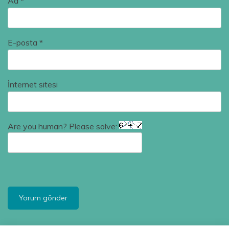
Ad
*
E-posta
*
İnternet sitesi
Are you human? Please solve: