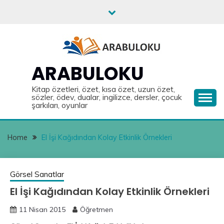
Skip
to
content
ARABULOKU
Kitap özetleri, özet, kısa özet, uzun özet,
sözler, ödev, dualar, ingilizce, dersler, çocuk
şarkıları, oyunlar
Home
El İşi Kağıdından Kolay Etkinlik Örnekleri
Görsel Sanatlar
El İşi Kağıdından Kolay Etkinlik Örnekleri
11 Nisan 2015
Öğretmen