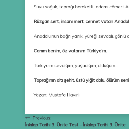
Suyu soğuk, toprağı bereketli, adamı cömert A
Rüzgarı sert, insanı mert, cennet vatan Anadol
Anadolu’nun bağrı yanık, yüreği sevdalı, gönlü a
Canım benim, öz vatanım Türkiye’m.
Türkiye’m sevdiğim, yaşadığım, öldüğüm…
Toprağının altı şehit, üstü yiğit dolu, ölürüm sen
Yazan: Mustafa Hayırlı
Yazı
Previous:
İnkılap Tarihi 3. Ünite Test – İnkılap Tarihi 3. Ünite