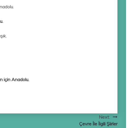
nadolu.
u.
şık.
in için Anadolu.
Next:
Çevre İle İlgili Şiirler