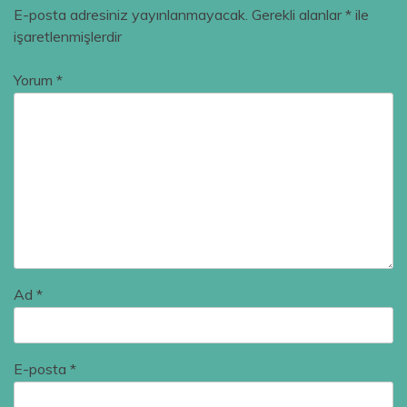
E-posta adresiniz yayınlanmayacak.
Gerekli alanlar
*
ile
işaretlenmişlerdir
Yorum
*
Ad
*
E-posta
*