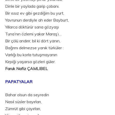
Dinle bir yaylada garip çobanı.
Bir ıssız ev gibi gezdiğim bu yurt,
Yavrunun derdiyle ah eder Bayburt,
Yıllarca döktürür sana gözyaşı
Tuna’nın özlemi yakar Maraş’ı…
Bir çölü andırır, bil ki dört yanın,
Bağrını delmezse yanık türküler :
Varlığı bu korla tutuşmayanın
Kirpiği yaşarsa gözleri güler.
Faruk Nafiz ÇAMLIBEL
PAPATYALAR
Bahar olsun da seyredin
Nasıl süsler bayırları,
Zümrüt gibi çayırları,