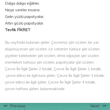
Dalga dalga eğilirler,
Neşe verirler insana
Gelin yüzlü papatyalar,
Altın gözlü papatyalar.
Tevfik FİKRET
Bu sayfada bulunan şiirler; Çevremiz şiiri sözleri, bir yer
düşünüyorum şiiri sözleri, öz vatanım türkiye şiiri sözleri,
çiçekler kelebekler şiiri sözleri, elma ağaçları şiiri sözleri,
memleket türküsü şiiri sözleri, papatyalar şiiri sözleri,
Çevre İle İlgili Şiirler 2 kıtalık, Çevre İle İlgili Şiirler 1 kıtalık,
çevre bilinci ile ilgili kısa şiirler, Çevre İle İlgili Şiirler 3 kıtalık,
çevre bilinci ile ilgili şiirler, Çevre İle İlgili Şiirler 4 kıtalık,
çevre haftası şiirleri, bulunmaktadır.
Yazı
Previous:
Next: