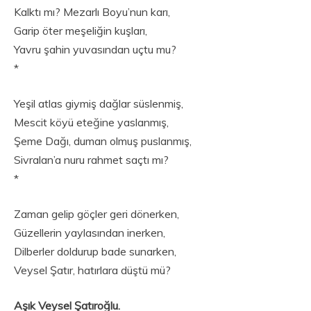
Kalktı mı? Mezarlı Boyu’nun karı,
Garip öter meşeliğin kuşları,
Yavru şahin yuvasından uçtu mu?
*
Yeşil atlas giymiş dağlar süslenmiş,
Mescit köyü eteğine yaslanmış,
Şeme Dağı, duman olmuş puslanmış,
Sivralan’a nuru rahmet saçtı mı?
*
Zaman gelip göçler geri dönerken,
Güzellerin yaylasından inerken,
Dilberler doldurup bade sunarken,
Veysel Şatır, hatırlara düştü mü?
Aşık Veysel Şatıroğlu.