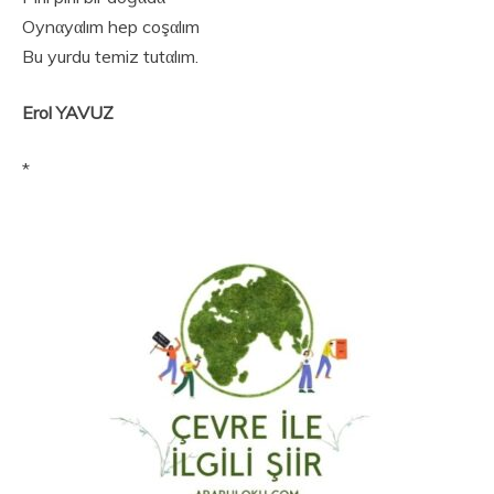
Oynαyαlım hep coşαlım
Bu yurdu temiz tutαlım.
Erol YAVUZ
*