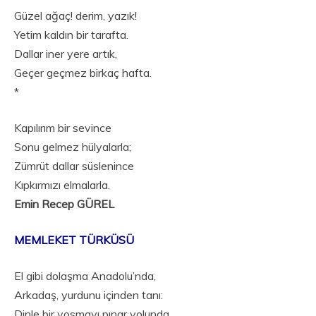
Güzel ağaç! derim, yazık!
Yetim kaldın bir tarafta.
Dallar iner yere artık,
Geçer geçmez birkaç hafta.
*
Kapılırım bir sevince
Sonu gelmez hülyalarla;
Zümrüt dallar süslenince
Kıpkırmızı elmalarla.
Emin Recep GÜREL
MEMLEKET TÜRKÜSÜ
El gibi dolaşma Anadolu’nda,
Arkadaş, yurdunu içinden tanı:
Dinle bir yosmayı pınar yolunda,