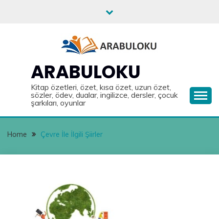
Skip
to
content
ARABULOKU
Kitap özetleri, özet, kısa özet, uzun özet,
sözler, ödev, dualar, ingilizce, dersler, çocuk
şarkıları, oyunlar
Home
Çevre İle İlgili Şiirler