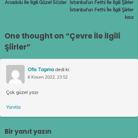
Anadolu İle İlgili Güzel Sözler
İstanbul’un Fethi İle İlgili Şiirler
gezinmesi
İstanbul’un Fethi İle İlgili Şiirler
kısa
One thought on “
Çevre İle İlgili
Şiirler
”
Ofis Taşıma
dedi ki:
6 Kasım 2022, 23:52
Çok güzel yazı
Yanıtla
Bir yanıt yazın