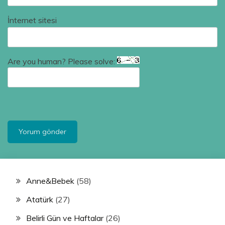
İnternet sitesi
Are you human? Please solve:
Anne&Bebek
(58)
Atatürk
(27)
Belirli Gün ve Haftalar
(26)