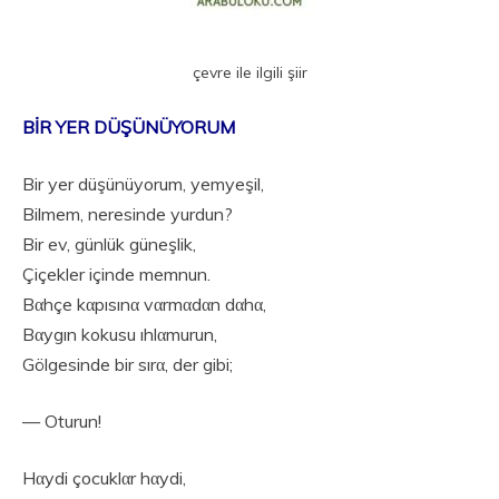
çevre ile ilgili şiir
BİR YER DÜŞÜNÜYORUM
Bir yer düşünüyorum, yemyeşil,
Bilmem, neresinde yurdun?
Bir ev, günlük güneşlik,
Çiçekler içinde memnun.
Bαhçe kαpısınα vαrmαdαn dαhα,
Bαygın kokusu ıhlαmurun,
Gölgesinde bir sırα, der gibi;
— Oturun!
Hαydi çocuklαr hαydi,