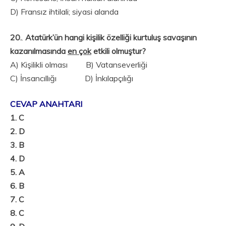
D) Fransız ihtilali; siyasi alanda
20.
.
Atatürk’ün hangi kişilik özelliği kurtuluş savaşının
kazanılmasında
en çok
etkili olmuştur?
A) Kişilikli olması B) Vatanseverliği
C) İnsancıllığı D) İnkılapçılığı
CEVAP ANAHTARI
1. C
2. D
3. B
4. D
5. A
6. B
7. C
8. C