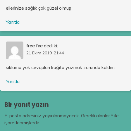
ellerinize sağlık çok güzel olmuş
Yanıtla
free fıre
dedi ki:
21 Ekim 2019, 21:44
sıklama yok cevapları kağıta yazmak zorunda kaldım
Yanıtla
Bir yanıt yazın
E-posta adresiniz yayınlanmayacak.
Gerekli alanlar
*
ile
işaretlenmişlerdir