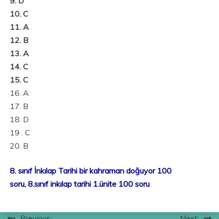
9. D
10. C
11. A
12. B
13. A
14. C
15. C
16. A
17. B
18. D
19 . C
20. B
8. sınıf İnkılap Tarihi bir kahraman doğuyor 100
soru, 8.sınıf inkılap tarihi 1.ünite 100 soru
Previous:
Next: