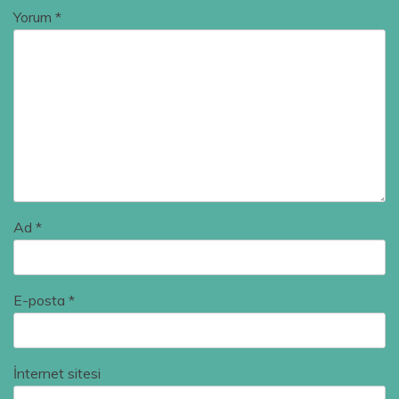
Yorum
*
Ad
*
E-posta
*
İnternet sitesi