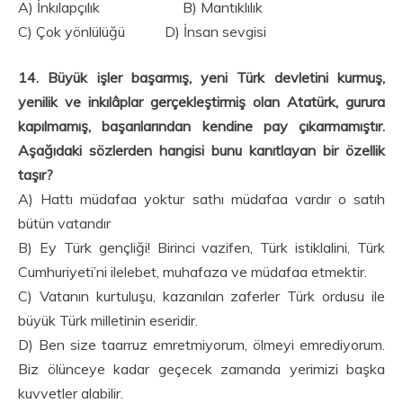
A) İnkılapçılık B) Mantıklılık
C) Çok yönlülüğü D) İnsan sevgisi
14.
Büyük işler başarmış, yeni Türk devletini kurmuş,
yenilik ve inkılâplar gerçekleştirmiş olan Atatürk, gurura
kapılmamış, başarılarından kendine pay çıkarmamıştır.
Aşağıdaki sözlerden hangisi bunu kanıtlayan bir özellik
taşır?
A) Hattı müdafaa yoktur sathı müdafaa vardır o satıh
bütün vatandır
B) Ey Türk gençliği! Birinci vazifen, Türk istiklalini, Türk
Cumhuriyeti’ni ilelebet, muhafaza ve müdafaa etmektir.
C) Vatanın kurtuluşu, kazanılan zaferler Türk ordusu ile
büyük Türk milletinin eseridir.
D) Ben size taarruz emretmiyorum, ölmeyi emrediyorum.
Biz ölünceye kadar geçecek zamanda yerimizi başka
kuvvetler alabilir.