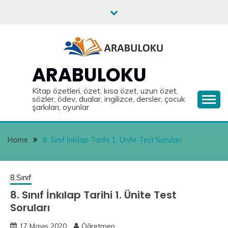
Skip
to
content
ARABULOKU
Kitap özetleri, özet, kısa özet, uzun özet,
sözler, ödev, dualar, ingilizce, dersler, çocuk
şarkıları, oyunlar
Home
8. Sınıf İnkılap Tarihi 1. Ünite Test Soruları
8.Sınıf
8. Sınıf İnkılap Tarihi 1. Ünite Test
Soruları
17 Mayıs 2020
Öğretmen