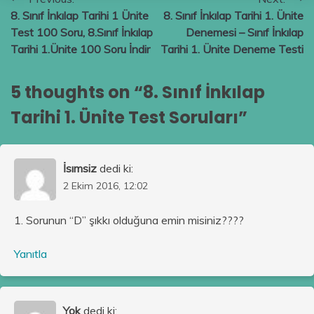
Yazı
8. Sınıf İnkılap Tarihi 1 Ünite
8. Sınıf İnkılap Tarihi 1. Ünite
gezinmesi
Test 100 Soru, 8.Sınıf İnkılap
Denemesi – Sınıf İnkılap
Tarihi 1.Ünite 100 Soru İndir
Tarihi 1. Ünite Deneme Testi
5 thoughts on “
8. Sınıf İnkılap
Tarihi 1. Ünite Test Soruları
”
İsımsiz
dedi ki:
2 Ekim 2016, 12:02
1. Sorunun “D” şıkkı olduğuna emin misiniz????
Yanıtla
Yok
dedi ki: