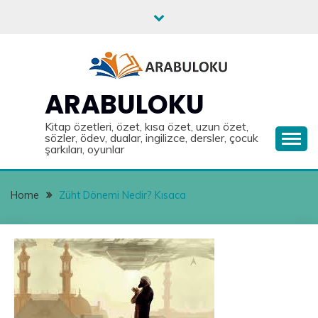
Skip
to
content
ARABULOKU
Kitap özetleri, özet, kısa özet, uzun özet,
sözler, ödev, dualar, ingilizce, dersler, çocuk
şarkıları, oyunlar
Home
Züht Dönemi Nedir? Kısaca