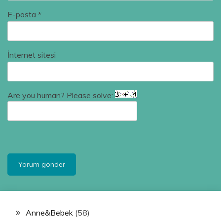
E-posta
*
İnternet sitesi
Are you human? Please solve:
Anne&Bebek
(58)