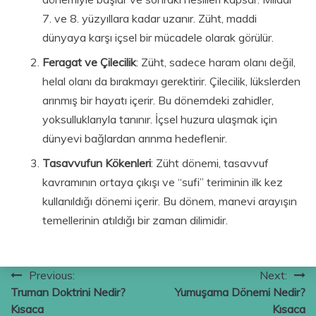
7. ve 8. yüzyıllara kadar uzanır. Züht, maddi
dünyaya karşı içsel bir mücadele olarak görülür.
Feragat ve Çilecilik
: Züht, sadece haram olanı değil,
helal olanı da bırakmayı gerektirir. Çilecilik, lükslerden
arınmış bir hayatı içerir. Bu dönemdeki zahidler,
yoksulluklarıyla tanınır. İçsel huzura ulaşmak için
dünyevi bağlardan arınma hedeflenir.
Tasavvufun Kökenleri
: Züht dönemi, tasavvuf
kavramının ortaya çıkışı ve “sufi” teriminin ilk kez
kullanıldığı dönemi içerir. Bu dönem, manevi arayışın
temellerinin atıldığı bir zaman dilimidir.
Yazı
Previous:
Next:
Truman Doktrini Nedir?
Yumuşama Dönemi Nedir?
gezinmesi
Kısaca
Kısaca