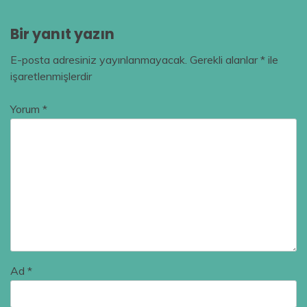
Bir yanıt yazın
E-posta adresiniz yayınlanmayacak.
Gerekli alanlar
*
ile
işaretlenmişlerdir
Yorum
*
Ad
*