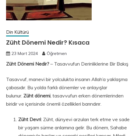
Din Kültürü
Züht Dönemi Nedir? Kısaca
23 Mart 2024
Öğretmen
Züht Dönemi Nedir?
– Tasavvufun Derinliklerine Bir Bakış
Tasavvuf, manevi bir yolculukta insanın Allah’a yaklaşma
çabasıdır. Bu yolda farklı dönemler ve anlayışlar
bulunur.
Züht dönemi
, tasavvufun erken dönemlerinden
biridir ve içerisinde önemli özellikleri barındırır.
Züht Devri
: Züht, dünyevi arzuları terk etme ve sade
bir yaşam sürme anlamına gelir. Bu dönem, Sahabe
dönemiyle başlar ve sonraki nesilleri kapsar. Miladi