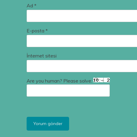
Ad
*
E-posta
*
İnternet sitesi
Are you human? Please solve: