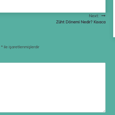
Next:
Züht Dönemi Nedir? Kısaca
r
*
ile işaretlenmişlerdir