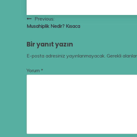
Yazı
Previous:
Musahiplik Nedir? Kısaca
gezinmesi
Bir yanıt yazın
E-posta adresiniz yayınlanmayacak.
Gerekli alanla
Yorum
*