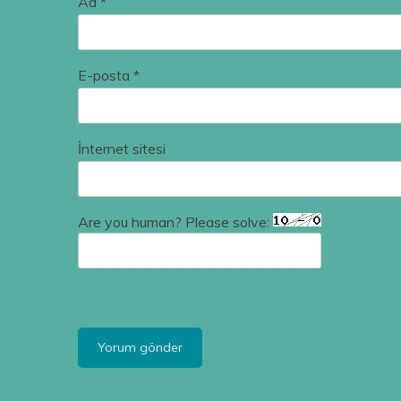
Ad
*
E-posta
*
İnternet sitesi
Are you human? Please solve: