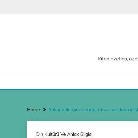
Skip
to
content
Kitap özetleri, özet
Home
Yukarıdaki şiirde hangi tutum ve davranışla
Din Kültürü Ve Ahlak Bilgisi