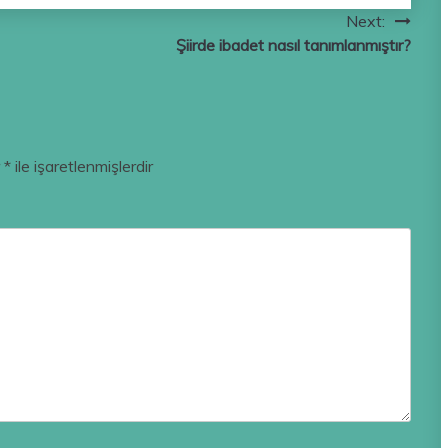
Next:
Şiirde ibadet nasıl tanımlanmıştır?
r
*
ile işaretlenmişlerdir