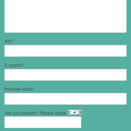
Ad
*
E-posta
*
İnternet sitesi
Are you human? Please solve: