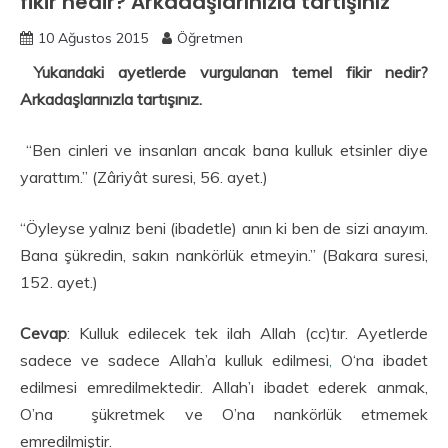
fikir nedir? Arkadaşlarınızla tartışınız
10 Ağustos 2015
Öğretmen
Yukarıdaki ayetlerde vurgulanan temel fikir nedir?
Arkadaşlarınızla tartışınız.
“Ben cinleri ve insanları ancak bana kulluk etsinler diye
yarattım.” (Zâriyât suresi, 56. ayet.)
“Öyleyse yalnız beni (ibadetle) anın ki ben de sizi anayım.
Bana şükredin, sakın nankörlük etmeyin.” (Bakara suresi,
152. ayet.)
Cevap
: Kulluk edilecek tek ilah Allah (cc)tır. Ayetlerde
sadece ve sadece Allah’a kulluk edilmesi
,
O‘na ibadet
edilmesi emredilmektedir. Allah’ı ibadet ederek anmak,
O’na şükretmek ve O’na nankörlük etmemek
emredilmiştir.