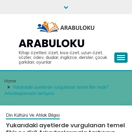
Skip
to
content
ARABULOKU
Kitap özetleri, özet, kısa özet, uzun özet,
sözler, ödev, dualar, ingilizce, dersler, çocuk
şarkıları, oyunlar
Home
Yukarıdaki ayetlerde vurgulanan temel fikir nedir?
Arkadaşlarınızla tartışınız
Din Kültürü Ve Ahlak Bilgisi
Yukarıdaki ayetlerde vurgulanan temel