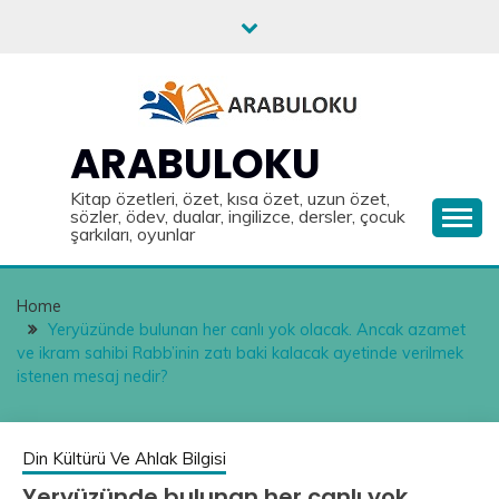
Skip
to
content
ARABULOKU
Kitap özetleri, özet, kısa özet, uzun özet,
sözler, ödev, dualar, ingilizce, dersler, çocuk
şarkıları, oyunlar
Home
Yeryüzünde bulunan her canlı yok olacak. Ancak azamet
ve ikram sahibi Rabb’inin zatı baki kalacak ayetinde verilmek
istenen mesaj nedir?
Din Kültürü Ve Ahlak Bilgisi
Yeryüzünde bulunan her canlı yok