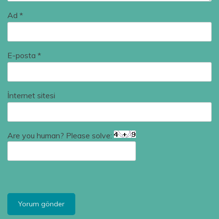
Ad
*
E-posta
*
İnternet sitesi
Are you human? Please solve: