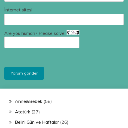
İnternet sitesi
Are you human? Please solve:
Anne&Bebek
(58)
Atatürk
(27)
Belirli Gün ve Haftalar
(26)