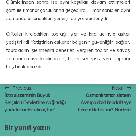
Ölümlerinden sonra ise aynı koşulları devam ettirmeleri
şartı ile tımarlar çocuklarına geçebilirdi. Tımar sahipleri aynı
zamanda bulundukları yerler
i
n de yöneticileriydi.
Çiftçiler kiraladıkları toprağı işler ve kira geliriyle asker
yetiştirilirdi. Yetiştirilen askerler bölgenin güvenliğini sağlar,
toprakların işlenmesini denetler, vergileri toplar ve savaş
zamanı orduya katılırlardı. Çiftçiler sebepsiz yere toprağı
boş bırakamazdı.
Yazı
Previous:
Next:
İkta sisteminin Büyük
Osmanlı tımar sistemi
gezinmesi
Selçuklu Devleti’ne sağladığı
Avrupa’daki feodaliteye
yararlar neler olmuştur?
benzetilebilir mi? Neden?
Bir yanıt yazın