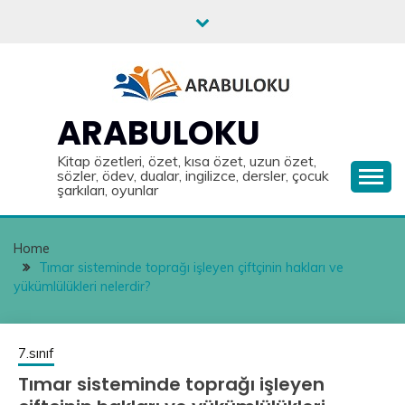
Skip
to
content
ARABULOKU
Kitap özetleri, özet, kısa özet, uzun özet,
sözler, ödev, dualar, ingilizce, dersler, çocuk
şarkıları, oyunlar
Home
Tımar sisteminde toprağı işleyen çiftçinin hakları ve
yükümlülükleri nelerdir?
7.sınıf
Tımar sisteminde toprağı işleyen