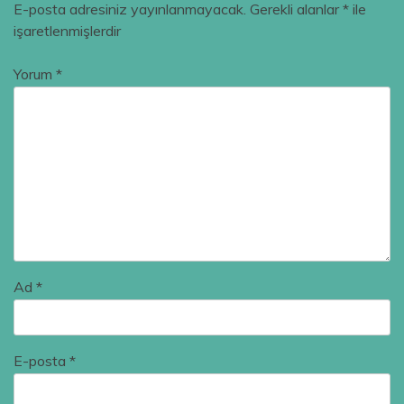
E-posta adresiniz yayınlanmayacak.
Gerekli alanlar
*
ile
işaretlenmişlerdir
Yorum
*
Ad
*
E-posta
*