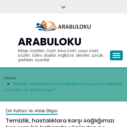
Skip
to
content
ARABULOKU
Kitap özetleri, özet, kısa özet, uzun özet,
sözler, ödev, dualar, ingilizce, dersler, çocuk
şarkıları, oyunlar
Home
Temizlik, hastalıklara karşı sağlığımızı koruyan bir kalkandır
sözünden ne anlıyorsunuz?
Din Kültürü Ve Ahlak Bilgisi
Temizlik, hastalıklara karşı sağlığımızı