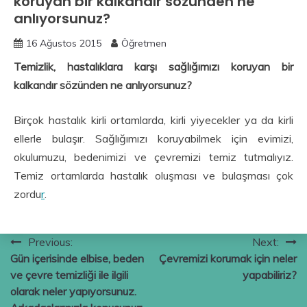
koruyan bir kalkandır sözünden ne
anlıyorsunuz?
16 Ağustos 2015
Öğretmen
Temizlik, hastalıklara karşı sağlığımızı koruyan bir
kalkandır sözünden ne anlıyorsunuz?
Birçok hastalık kirli ortamlarda, kirli yiyecekler ya da kirli
ellerle bulaşır. Sağlığımızı koruyabilmek için evimizi,
okulumuzu, bedenimizi ve çevremizi temiz tutmalıyız.
Temiz ortamlarda hastalık oluşması ve bulaşması çok
zordu
r
.
Yazı
Previous:
Next:
Gün içerisinde elbise, beden
Çevremizi korumak için neler
gezinmesi
ve çevre temizliği ile ilgili
yapabiliriz?
olarak neler yapıyorsunuz.