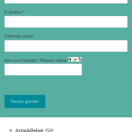
E-posta
*
İnternet sitesi
Are you human? Please solve:
Anne&Bebek
(58)