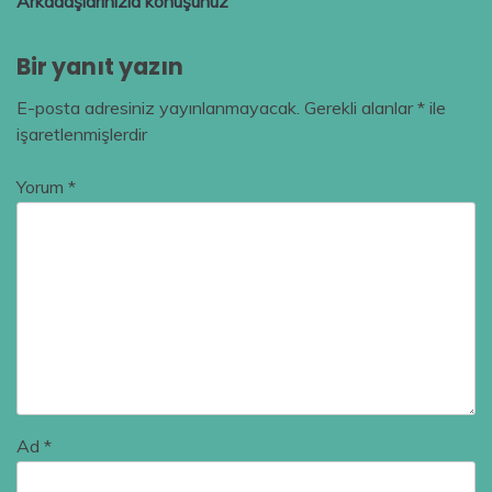
Arkadaşlarınızla konuşunuz
Bir yanıt yazın
E-posta adresiniz yayınlanmayacak.
Gerekli alanlar
*
ile
işaretlenmişlerdir
Yorum
*
Ad
*