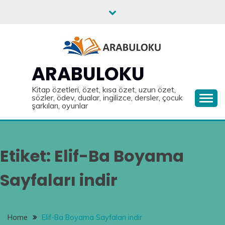
Skip
to
content
ARABULOKU
Kitap özetleri, özet, kısa özet, uzun özet,
sözler, ödev, dualar, ingilizce, dersler, çocuk
şarkıları, oyunlar
Etiket:
Elif-Ba Boyama
Sayfaları indir
Home
Elif-Ba Boyama Sayfaları indir