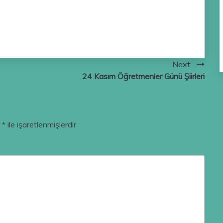
Next:
24 Kasım Öğretmenler Günü Şiirleri
r
*
ile işaretlenmişlerdir