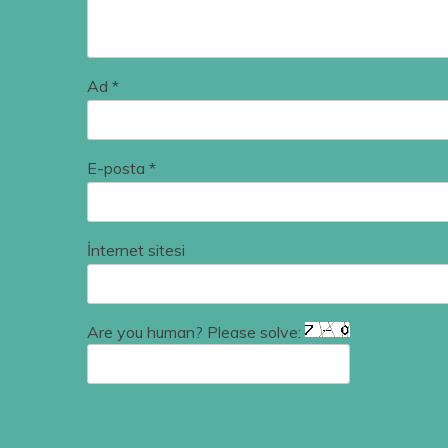
Ad
*
E-posta
*
İnternet sitesi
Are you human? Please solve: