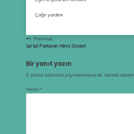
Çağır yardımı
Yazı
Previous:
Işıl Işıl Parlayan Ninni Sözleri
gezinmesi
Bir yanıt yazın
E-posta adresiniz yayınlanmayacak.
Gerekli alanla
Yorum
*