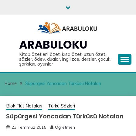
Skip
to
content
ARABULOKU
Kitap özetleri, özet, kısa özet, uzun özet,
sözler, ödev, dualar, ingilizce, dersler, çocuk
şarkıları, oyunlar
Home
Süpürgesi Yoncadan Türküsü Notaları
Blok Flüt Notaları
Türkü Sözleri
Süpürgesi Yoncadan Türküsü Notaları
23 Temmuz 2015
Öğretmen