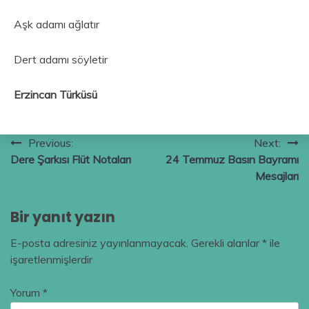
Aşk adamı ağlatır
Dert adamı söyletir
Erzincan Türküsü
Yazı
Previous:
Next:
Dere Şarkısı Flüt Notaları
24 Temmuz Basın Bayramı
gezinmesi
Mesajları
Bir yanıt yazın
E-posta adresiniz yayınlanmayacak.
Gerekli alanlar
*
ile
işaretlenmişlerdir
Yorum
*