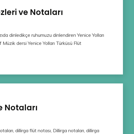
zleri ve Notaları
zıda dinledikçe ruhumuzu dinlendiren Yenice Yolları
f Müzik dersi Yenice Yolları Türküsü Flüt
e Notaları
aları, dillirga flüt notası, Dillirga notaları, dillirga