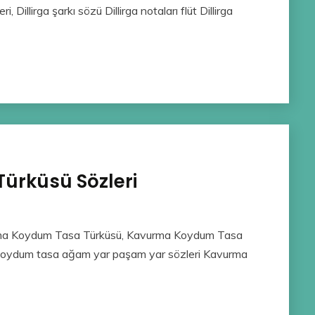
i, Dillirga şarkı sözü Dillirga notaları flüt Dillirga
rküsü Sözleri
ma Koydum Tasa Türküsü, Kavurma Koydum Tasa
oydum tasa ağam yar paşam yar sözleri Kavurma