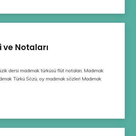
 ve Notaları
üzik dersi madımak türküsü flüt notaları, Madımak
adımak Türkü Sözü, oy madımak sözleri Madımak