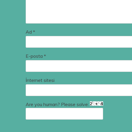
Ad
*
E-posta
*
İnternet sitesi
Are you human? Please solve: