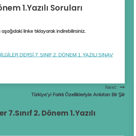
Dönem 1.Yazılı Soruları
 aşağıdaki linke tıklayarak indirebilirsiniz.
GİLER DERSİ 7. SINIF 2. DÖNEM 1. YAZILI SINAV
Next:
Türkiye’yi Farklı Özellikleriyle Anlatan Bir Şiir
er 7.Sınıf 2. Dönem 1.Yazılı