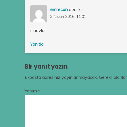
emrecan
dedi ki:
3 Nisan 2016, 11:01
sınavlar
Yanıtla
Bir yanıt yazın
E-posta adresiniz yayınlanmayacak.
Gerekli alanla
Yorum
*