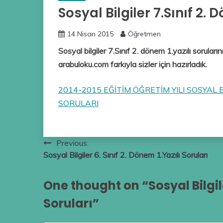
Sosyal Bilgiler 7.Sınıf 2. 
14 Nisan 2015
Öğretmen
Sosyal bilgiler 7.Sınıf 2. dönem 1.yazılı sorularını
arabuloku.com farkıyla sizler için hazırladık.
2014-2015 EĞİTİM ÖĞRETİM YILI SOSYAL BİL
SORULARI
Yazı
Previous:
Sosyal Bilgiler 6. Sınıf 2. Dönem 1.Yazılı Soruları
gezinmesi
One thought on “
Sosyal Bilgil
Soruları
”