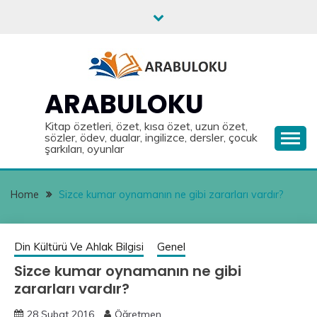
Skip
to
content
ARABULOKU
Kitap özetleri, özet, kısa özet, uzun özet,
sözler, ödev, dualar, ingilizce, dersler, çocuk
şarkıları, oyunlar
Home
Sizce kumar oynamanın ne gibi zararları vardır?
Din Kültürü Ve Ahlak Bilgisi
Genel
Sizce kumar oynamanın ne gibi
zararları vardır?
28 Şubat 2016
Öğretmen