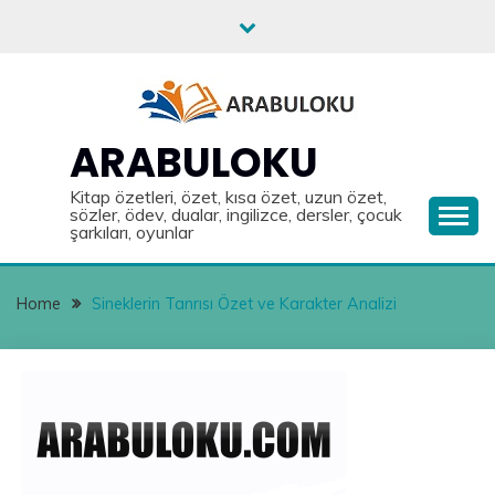
Skip
to
content
ARABULOKU
Kitap özetleri, özet, kısa özet, uzun özet,
sözler, ödev, dualar, ingilizce, dersler, çocuk
şarkıları, oyunlar
Home
Sineklerin Tanrısı Özet ve Karakter Analizi