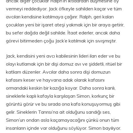
ancak diğer çocuklar Ralph’ın iktidardan düşmesine oy
vermeyi reddediyor. Jack öfkeyle sahilden kaçar ve tüm
avcıları kendisine katılmaya çağırır. Ralph, geri kalan
çocukları yeni bir işaret ateşi yakmak için bir araya getirir,
bu sefer dağda değil sahilde. İtaat ederler, ancak daha
görevi bitirmeden çoğu Jack’e katılmak için sıvışmıştır.
Jack, kendisini yeni avcı kabilesinin lideri ilan eder ve bu
olayı kutlamak için bir dişi domuz avı ve şiddetli, ritüel bir
katliam düzenler. Avcılar daha sonra dişi domuzun
kafasını keser ve hayvana adak olarak kafasını
ormandaki keskin bir kazığa koyar. Daha sonra kanlı,
sineklerle kaplı kafayla karşılaşan Simon, korkunç bir
görüntü görür ve bu sırada ona kafa konuşuyormuş gibi
gelir. Sineklerin Tanrısı’na ait olduğunu sandığı ses,
Simon’un ondan asla kaçamayacağını çünkü onun tüm
insanların içinde var olduğunu söylüyor. Simon bayılıyor.