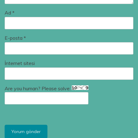
Ad
*
E-posta
*
İnternet sitesi
Are you human? Please solve: