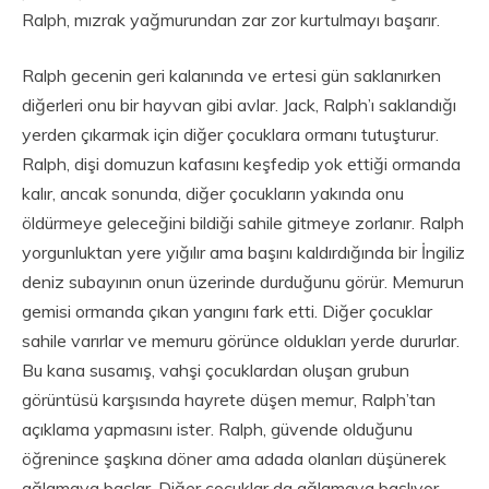
Ralph, mızrak yağmurundan zar zor kurtulmayı başarır.
Ralph gecenin geri kalanında ve ertesi gün saklanırken
diğerleri onu bir hayvan gibi avlar. Jack, Ralph’ı saklandığı
yerden çıkarmak için diğer çocuklara ormanı tutuşturur.
Ralph, dişi domuzun kafasını keşfedip yok ettiği ormanda
kalır, ancak sonunda, diğer çocukların yakında onu
öldürmeye geleceğini bildiği sahile gitmeye zorlanır. Ralph
yorgunluktan yere yığılır ama başını kaldırdığında bir İngiliz
deniz subayının onun üzerinde durduğunu görür. Memurun
gemisi ormanda çıkan yangını fark etti. Diğer çocuklar
sahile varırlar ve memuru görünce oldukları yerde dururlar.
Bu kana susamış, vahşi çocuklardan oluşan grubun
görüntüsü karşısında hayrete düşen memur, Ralph’tan
açıklama yapmasını ister. Ralph, güvende olduğunu
öğrenince şaşkına döner ama adada olanları düşünerek
ağlamaya başlar. Diğer çocuklar da ağlamaya başlıyor.