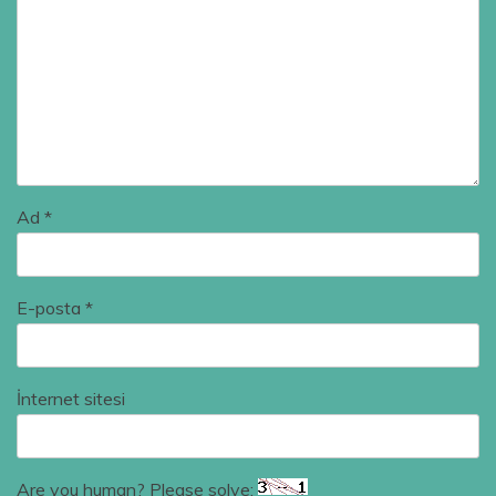
Ad
*
E-posta
*
İnternet sitesi
Are you human? Please solve: