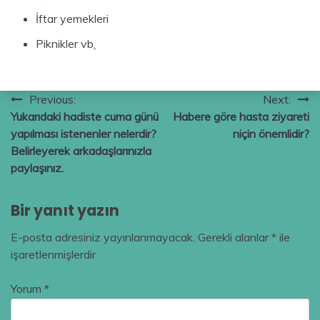
İftar yemekleri
Piknikler vb
.
Yazı
Previous:
Next:
Yukarıdaki hadiste cuma günü
Habere göre hasta ziyareti
gezinmesi
yapılması istenenler nelerdir?
niçin önemlidir?
Belirleyerek arkadaşlarınızla
paylaşınız.
Bir yanıt yazın
E-posta adresiniz yayınlanmayacak.
Gerekli alanlar
*
ile
işaretlenmişlerdir
Yorum
*