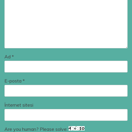
Ad
*
E-posta
*
İnternet sitesi
Are you human? Please solve: