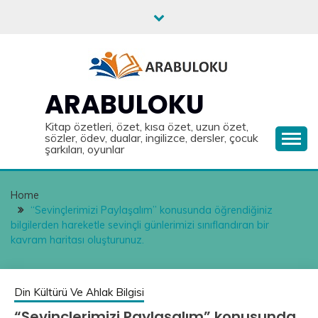
Skip
to
content
ARABULOKU
Kitap özetleri, özet, kısa özet, uzun özet,
sözler, ödev, dualar, ingilizce, dersler, çocuk
şarkıları, oyunlar
Home
“Sevinçlerimizi Paylaşalım” konusunda öğrendiğiniz
bilgilerden hareketle sevinçli günlerimizi sınıflandıran bir
kavram haritası oluşturunuz.
Din Kültürü Ve Ahlak Bilgisi
“Sevinçlerimizi Paylaşalım” konusunda