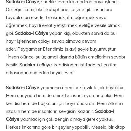
Sadaka-i Câriye
, sürekli sevap kazandıran hayır işleridir.
Örneğin, cami, okul, kütüphane, çeşme gibi insanlara
faydalı olan eserler bırakmak, ilim öğretmek veya
öğrenmek, hayırlı evlat yetiştirmek, evliliğe vesile olmak
gibi.
Sadaka-i Câriye
yapan kişi, öldükten sonra da bu
hayır işlerinden dolayı sevap almaya devam
eder. Peygamber Efendimiz (s.a.v) şöyle buyurmuştur:
“İnsan ölünce, şu üç ameli dışında bütün amellerinin sevabı
kesilir:
Sadaka-i câriye
, kendisinden istifade edilen ilim,
arkasından dua eden hayırlı evlat.”
Sadaka-i Câriye
yapmanın önemi ve fazileti çok büyüktür.
Hem dünyada hem de ahirette insanın yararına olur. Hem
kendisi hem de başkaları için hayır duası alır. Hem Allah’ın
rızasını hem de insanların sevgisini kazanır.
Sadaka-i
Câriye
yapmak için çok zengin olmaya gerek yoktur.
Herkes imkanına göre bir şeyler yapabilir. Mesela, bir kitap