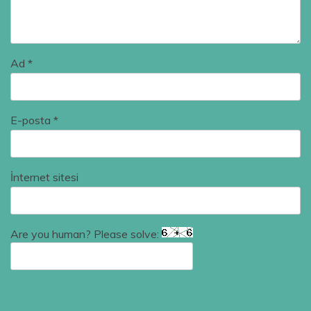
Ad
*
E-posta
*
İnternet sitesi
Are you human? Please solve: