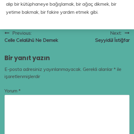
alıp bir kütüphaneye bağışlamak, bir ağaç dikmek, bir
yetime bakmak, bir fakire yardım etmek gibi.
Yazı
Previous:
Next:
Celle Celalühü Ne Demek
Seyyidül İstiğfar
gezinmesi
Bir yanıt yazın
E-posta adresiniz yayınlanmayacak.
Gerekli alanlar
*
ile
işaretlenmişlerdir
Yorum
*