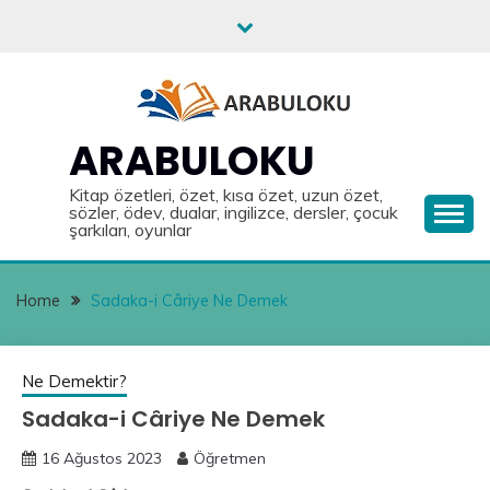
Skip
to
content
ARABULOKU
Kitap özetleri, özet, kısa özet, uzun özet,
sözler, ödev, dualar, ingilizce, dersler, çocuk
şarkıları, oyunlar
Home
Sadaka-i Câriye Ne Demek
Ne Demektir?
Sadaka-i Câriye Ne Demek
16 Ağustos 2023
Öğretmen