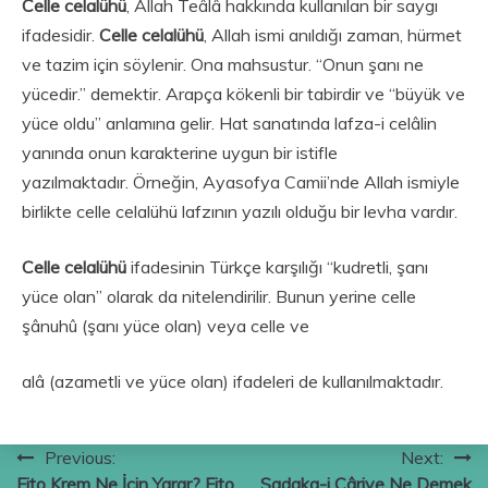
Celle celalühü
, Allah Teâlâ hakkında kullanılan bir saygı
ifadesidir.
Celle celalühü
, Allah ismi anıldığı zaman, hürmet
ve tazim için söylenir. Ona mahsustur. “Onun şanı ne
yücedir.” demektir. Arapça kökenli bir tabirdir ve “büyük ve
yüce oldu” anlamına gelir. Hat sanatında lafza-i celâlin
yanında onun karakterine uygun bir istifle
yazılmaktadır. Örneğin, Ayasofya Camii’nde Allah ismiyle
birlikte celle celalühü lafzının yazılı olduğu bir levha vardır.
Celle celalühü
ifadesinin Türkçe karşılığı “kudretli, şanı
yüce olan” olarak da nitelendirilir. Bunun yerine celle
şânuhû (şanı yüce olan) veya celle ve
alâ (azametli ve yüce olan) ifadeleri de kullanılmaktadır.
Yazı
Previous:
Next:
Fito Krem Ne İçin Yarar? Fito
Sadaka-i Câriye Ne Demek