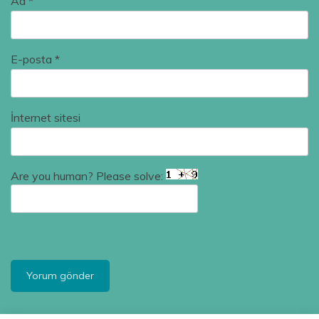
Ad
*
E-posta
*
İnternet sitesi
Are you human? Please solve: