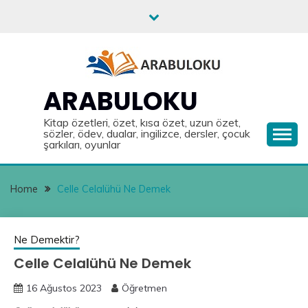
Skip
to
content
ARABULOKU
Kitap özetleri, özet, kısa özet, uzun özet,
sözler, ödev, dualar, ingilizce, dersler, çocuk
şarkıları, oyunlar
Home
Celle Celalühü Ne Demek
Ne Demektir?
Celle Celalühü Ne Demek
16 Ağustos 2023
Öğretmen