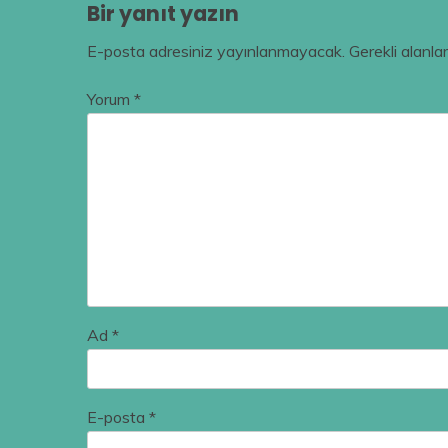
Bir yanıt yazın
E-posta adresiniz yayınlanmayacak.
Gerekli alanla
Yorum
*
Ad
*
E-posta
*