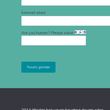
İnternet sitesi
Are you human? Please solve:
2014 Yılından beri yayım hayatına devam eden