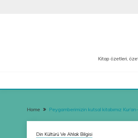
Skip
to
content
Kitap özetleri, özet
Home
Peygamberimizin kutsal kitabımız Kur’an-ı
Din Kültürü Ve Ahlak Bilgisi