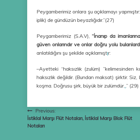
Peygamberimiz onlara şu açıklamayı yapmıştır: “
iplik) de gündüzün beyazlığıdır.”(27)
Peygamberimiz (S.A.V),
“İnanıp da imanlarına
güven onlarındır ve onlar doğru yolu bulanlardır
anlatıldığını şu şekilde açıklamışt
ı
r:
–Ayetteki “haksızlık (zulüm) ”kelimesinden k
haksızlık değildir. (Bundan maksat) şirktir. Si
koşma. Doğrusu şirk, büyük bir zulümdür.
.
.” (29
Yazı
Previous:
İstiklal Marşı Flüt Notaları, İstiklal Marşı Blok Flüt
gezinmesi
Notaları