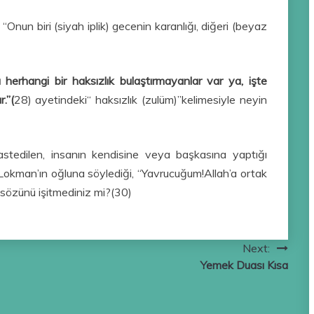
Onun biri (siyah iplik) gecenin karanlığı, diğeri (beyaz
 herhangi bir haksızlık bulaştırmayanlar var ya, işte
.”(
28) ayetindeki“ haksızlık (zulüm)”kelimesiyle neyin
astedilen, insanın kendisine veya başkasına yaptığı
z, Lokman’ın oğluna söylediği, “Yavrucuğum!Allah’a ortak
) sözünü işitmediniz mi?(30)
Next:
Yemek Duası Kısa