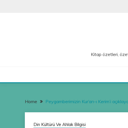
Skip
to
content
Kitap özetleri, özet
Home
Peygamberimizin Kur’an-ı Kerim’i açıklaya
Din Kültürü Ve Ahlak Bilgisi