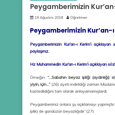
Peygamberimizin Kur’an-ı
19 Ağustos 2018
Öğretmen
Peygamberimizin Kur’an-ı 
Peygamberimizin Kur’an-ı Kerim’i açıklayan sö
paylaşınız.
Hz Muhammedin Kur’an-ı Kerim’i açıklayan sözl
Örneğin,
“…Sabahın beyaz ipliği (aydınlığı) s
yiyin, için…”
(26) ayeti indirildiği zaman Müslüma
kastedildiğini tam olarak anlayamamışlardı.
Peygamberimiz onlara şu açıklamayı yapmıştır: “
iplik) de gündüzün beyazlığıdır.”(27)