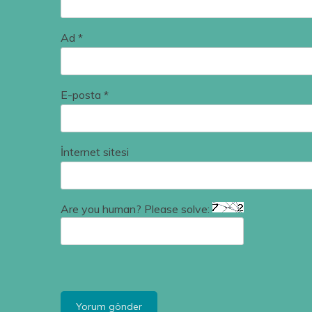
Ad
*
E-posta
*
İnternet sitesi
Are you human? Please solve: