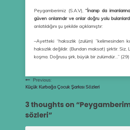
Peygamberimiz (S.A.V),
“İnanıp da imanlarına
güven onlarındır ve onlar doğru yolu bulanlardır
anlatıldığını şu şekilde açıklamıştır:
–Ayetteki “haksızlık (zulüm) ”kelimesinden k
haksızlık değildir. (Bundan maksat) şirktir. Siz
koşma. Doğrusu şirk, büyük bir zulümdür…” (29)
Yazı
Previous:
Küçük Kurbağa Çocuk Şarkısı Sözleri
gezinmesi
3 thoughts on “
Peygamberimiz
sözleri
”