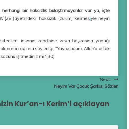
 herhangi bir haksızlık bulaştırmayanlar var ya, işte
.”(
28 )ayetindeki“ haksızlık (zulüm)”kelimes
i
yle neyin
astedilen, insanın kendisine veya başkasına yaptığı
, Lokman’ın oğluna söylediği, “Yavrucuğum! Allah’a ortak
 sözünü işitmediniz mi?(30)
Next:
Neyim Var Çocuk Şarkısı Sözleri
in Kur’an-ı Kerim’i açıklayan