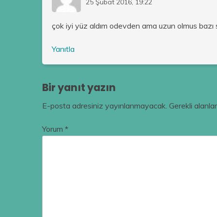
25 Şubat 2016, 19:22
çok iyi yüz aldım odevden ama uzun olmus bazı 
Yanıtla
Bir yanıt yazın
E-posta adresiniz yayınlanmayacak.
Gerekli alanla
Yorum
*