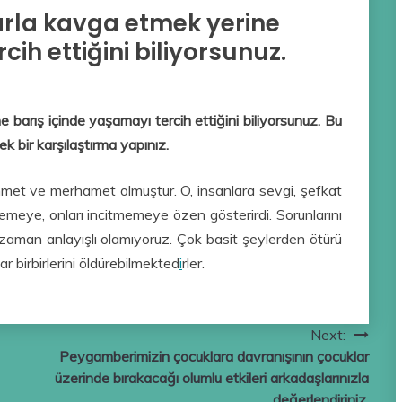
rla kavga etmek yerine
cih ettiğini biliyorsunuz.
barış içinde yaşamayı tercih ettiğini biliyorsunuz. Bu
k bir karşılaştırma yapınız.
met ve merhamet olmuştur. O, insanlara sevgi, şefkat
memeye, onları incitmemeye özen gösterirdi. Sorunlarını
zaman anlayışlı olamıyoruz. Çok basit şeylerden ötürü
r birbirlerini öldürebilmekted
i
rler.
Next:
Peygamberimizin çocuklara davranışının çocuklar
üzerinde bırakacağı olumlu etkileri arkadaşlarınızla
değerlendiriniz.