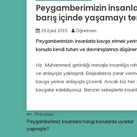
Peygamberimizin insanla
barış içinde yaşamayı ter
25 Eylül 2015
Öğretmen
Peygamberimizin insanlarla kavga etmek yerine 
konuda kendi tutum ve davranışlarınızı düşünere
Hz. Muhammed, getirdiği mesajla insanlığa rah
ve anlayışla yaklaşırdı. Başkalarına zarar ver
kavga yerine anlayışla çözerdi. Ancak biz her 
kavgalar edebiliyoruz. Benzer sebeplerle insanla
Yazı
Previous:
Peygamberimiz insanlara hangi konularda uyarılar
gezinmesi
yapmıştır?