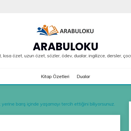
ARABULOKU
, kısa özet, uzun özet, sözler, ödev, dualar, ingilizce, dersler, çoc
Kitap Özetleri
Dualar
rine barış içinde yaşamayı tercih ettiğini biliyorsunuz.