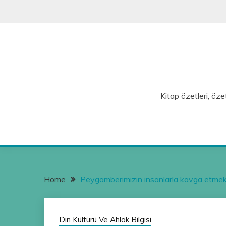
Skip
to
content
Kitap özetleri, özet
Home
Peygamberimizin insanlarla kavga etmek ye
Din Kültürü Ve Ahlak Bilgisi