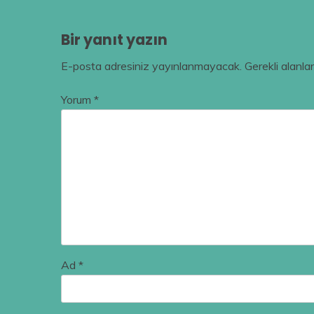
Bir yanıt yazın
E-posta adresiniz yayınlanmayacak.
Gerekli alanla
Yorum
*
Ad
*