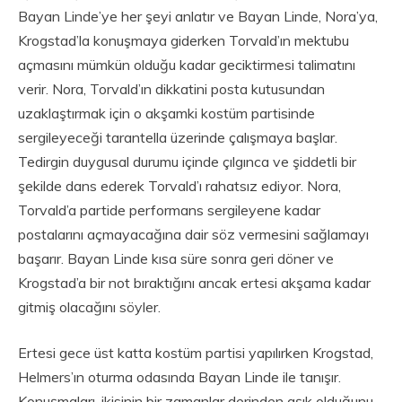
Bayan Linde’ye her şeyi anlatır ve Bayan Linde, Nora’ya,
Krogstad’la konuşmaya giderken Torvald’ın mektubu
açmasını mümkün olduğu kadar geciktirmesi talimatını
verir. Nora, Torvald’ın dikkatini posta kutusundan
uzaklaştırmak için o akşamki kostüm partisinde
sergileyeceği tarantella üzerinde çalışmaya başlar.
Tedirgin duygusal durumu içinde çılgınca ve şiddetli bir
şekilde dans ederek Torvald’ı rahatsız ediyor. Nora,
Torvald’a partide performans sergileyene kadar
postalarını açmayacağına dair söz vermesini sağlamayı
başarır. Bayan Linde kısa süre sonra geri döner ve
Krogstad’a bir not bıraktığını ancak ertesi akşama kadar
gitmiş olacağını söyler.
Ertesi gece üst katta kostüm partisi yapılırken Krogstad,
Helmers’ın oturma odasında Bayan Linde ile tanışır.
Konuşmaları, ikisinin bir zamanlar derinden aşık olduğunu