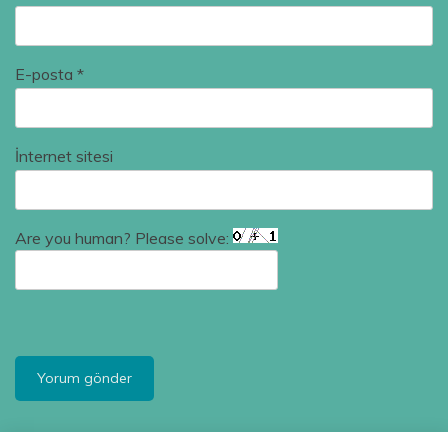
E-posta
*
İnternet sitesi
Are you human? Please solve: