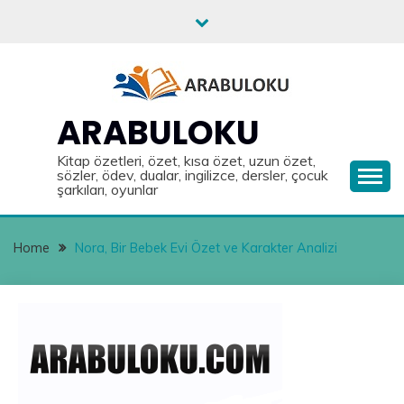
Skip
to
content
ARABULOKU
Kitap özetleri, özet, kısa özet, uzun özet,
sözler, ödev, dualar, ingilizce, dersler, çocuk
şarkıları, oyunlar
Home
Nora, Bir Bebek Evi Özet ve Karakter Analizi