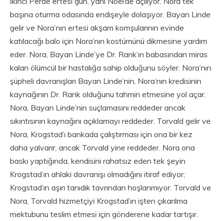
İkinci Perde ertesi gün, yani Noel’de açılıyor. Nora tek
başına oturma odasında endişeyle dolaşıyor. Bayan Linde
gelir ve Nora’nın ertesi akşam komşularının evinde
katılacağı balo için Nora’nın kostümünü dikmesine yardım
eder. Nora, Bayan Linde’ye Dr. Rank’ın babasından miras
kalan ölümcül bir hastalığa sahip olduğunu söyler. Nora’nın
şüpheli davranışları Bayan Linde’nin, Nora’nın kredisinin
kaynağının Dr. Rank olduğunu tahmin etmesine yol açar.
Nora, Bayan Linde’nin suçlamasını reddeder ancak
sıkıntısının kaynağını açıklamayı reddeder. Torvald gelir ve
Nora, Krogstad’ı bankada çalıştırması için ona bir kez
daha yalvarır, ancak Torvald yine reddeder. Nora ona
baskı yaptığında, kendisini rahatsız eden tek şeyin
Krogstad’ın ahlaki davranışı olmadığını itiraf ediyor;
Krogstad’ın aşırı tanıdık tavrından hoşlanmıyor. Torvald ve
Nora, Torvald hizmetçiyi Krogstad’ın işten çıkarılma
mektubunu teslim etmesi için gönderene kadar tartışır.