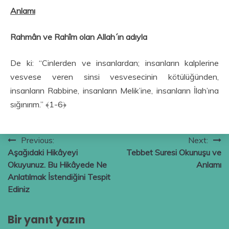
Anlamı
Rahmân ve Rahîm olan Allah´ın adıyla
De ki: “Cinlerden ve insanlardan; insanların kalplerine
vesvese veren sinsi vesvesecinin kötülüğünden,
insanların Rabbine, insanların Melik’ine, insanların İlah’ına
sığınırım.” ﴾1-6﴿
Yazı
Previous:
Next:
Aşağıdaki Hikâyeyi
Tebbet Suresi Okunuşu ve
gezinmesi
Okuyunuz. Bu Hikâyede Ne
Anlamı
Anlatılmak İstendiğini Tespit
Ediniz
Bir yanıt yazın