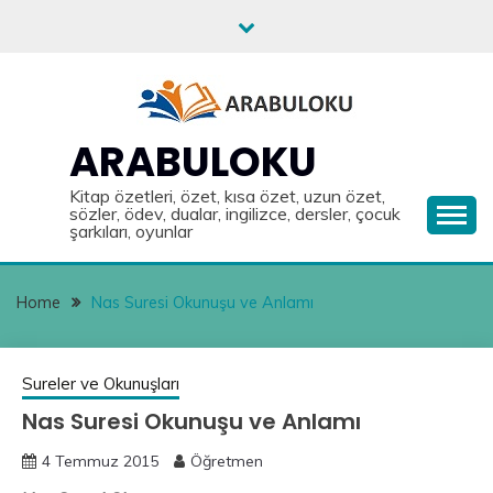
Skip
to
content
ARABULOKU
Kitap özetleri, özet, kısa özet, uzun özet,
sözler, ödev, dualar, ingilizce, dersler, çocuk
şarkıları, oyunlar
Home
Nas Suresi Okunuşu ve Anlamı
Sureler ve Okunuşları
Nas Suresi Okunuşu ve Anlamı
4 Temmuz 2015
Öğretmen