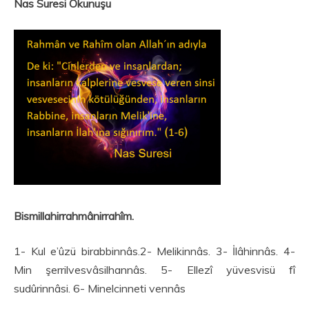
Nas Suresi Okunuşu
Bismillahirrahmânirrahîm.
1- Kul e’ûzü birabbinnâs.2- Melikinnâs. 3- İlâhinnâs. 4-
Min şerrilvesvâsilhannâs. 5- Ellezî yüvesvisü fî
sudûrinnâsi. 6- Minelcinneti vennâs