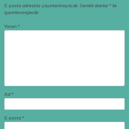
E-posta adresiniz yayınlanmayacak.
Gerekli alanlar
*
ile
işaretlenmişlerdir
Yorum
*
Ad
*
E-posta
*