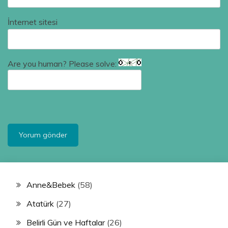
İnternet sitesi
Are you human? Please solve:
Anne&Bebek
(58)
Atatürk
(27)
Belirli Gün ve Haftalar
(26)