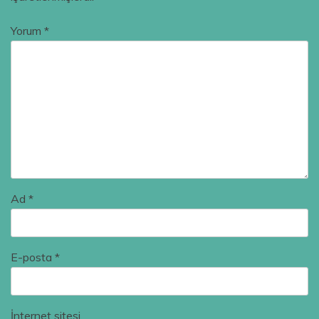
Yorum
*
Ad
*
E-posta
*
İnternet sitesi