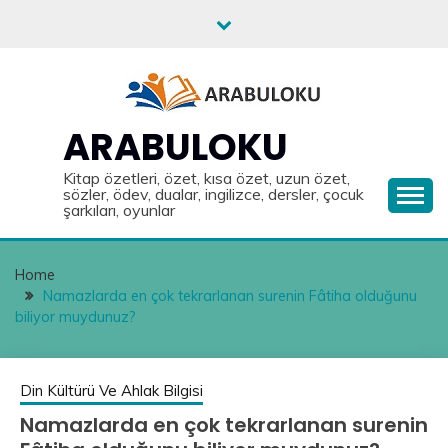
Skip
to
content
ARABULOKU
Kitap özetleri, özet, kısa özet, uzun özet,
sözler, ödev, dualar, ingilizce, dersler, çocuk
şarkıları, oyunlar
Home
Namazlarda en çok tekrarlanan surenin Fâtiha olduğunu
biliyor muydunuz?
Din Kültürü Ve Ahlak Bilgisi
Namazlarda en çok tekrarlanan surenin