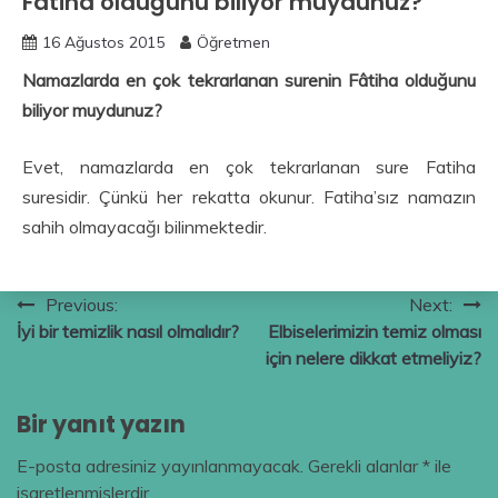
Fâtiha olduğunu biliyor muydunuz?
16 Ağustos 2015
Öğretmen
Namazlarda en çok tekrarlanan surenin Fâtiha olduğunu
biliyor muydunuz?
Evet, namazlarda en çok tekrarlanan sure Fatiha
suresidir. Çünkü her rekatta okunur. Fatiha’sız namazın
sahih olmayacağı bilinmektedir.
Yazı
Previous:
Next:
İyi bir temizlik nasıl olmalıdır?
Elbiselerimizin temiz olması
gezinmesi
için nelere dikkat etmeliyiz?
Bir yanıt yazın
E-posta adresiniz yayınlanmayacak.
Gerekli alanlar
*
ile
işaretlenmişlerdir