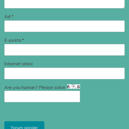
Ad
*
E-posta
*
İnternet sitesi
Are you human? Please solve: