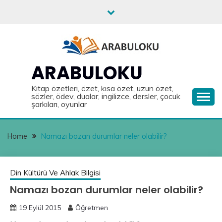
Skip
to
content
ARABULOKU
Kitap özetleri, özet, kısa özet, uzun özet,
sözler, ödev, dualar, ingilizce, dersler, çocuk
şarkıları, oyunlar
Home
Namazı bozan durumlar neler olabilir?
Din Kültürü Ve Ahlak Bilgisi
Namazı bozan durumlar neler olabilir?
19 Eylül 2015
Öğretmen