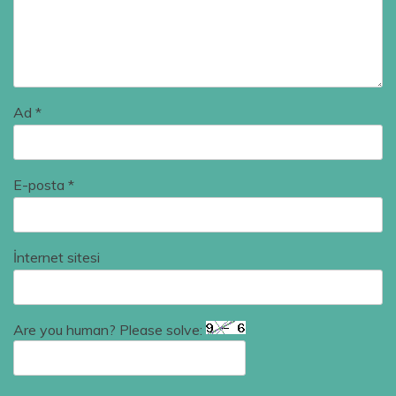
Ad
*
E-posta
*
İnternet sitesi
Are you human? Please solve: