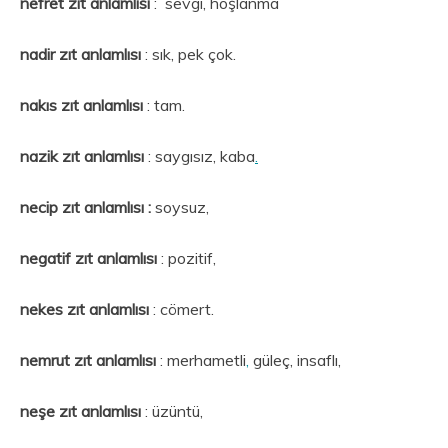
nefret
zıt anlamlısı
: sevgi, hoşlanma
nadir zıt anlamlısı
: sık, pek çok.
nakıs zıt anlamlısı
: tam.
nazik zıt anlamlısı
: saygısız, kaba
.
necip zıt anlamlısı :
soysuz,
negatif zıt anlamlısı
: pozitif,
nekes zıt anlamlısı
: cömert.
nemrut zıt anlamlısı
: merhametli
,
güleç, insaflı,
neşe zıt anlamlısı
: üzüntü,