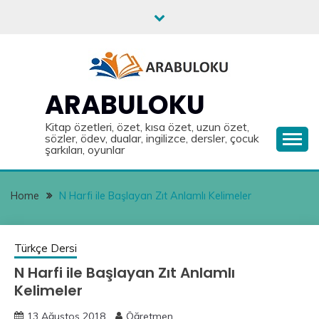
Skip
to
content
ARABULOKU
Kitap özetleri, özet, kısa özet, uzun özet,
sözler, ödev, dualar, ingilizce, dersler, çocuk
şarkıları, oyunlar
Home
N Harfi ile Başlayan Zıt Anlamlı Kelimeler
Türkçe Dersi
N Harfi ile Başlayan Zıt Anlamlı
Kelimeler
13 Ağustos 2018
Öğretmen