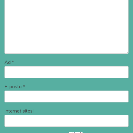
Ad
*
E-posta
*
İnternet sitesi