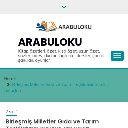
Skip
to
content
ARABULOKU
Kitap özetleri, özet, kısa özet, uzun özet,
sözler, ödev, dualar, ingilizce, dersler, çocuk
şarkıları, oyunlar
Home
Birleşmiş Milletler Gıda ve Tarım Teşkilatının kuruluş
amaçları
7.sınıf
Birleşmiş Milletler Gıda ve Tarım