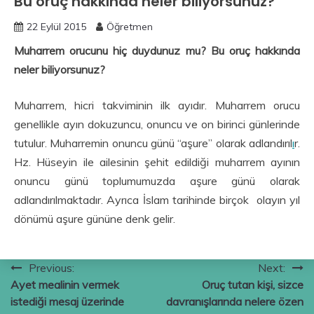
Bu oruç hakkında neler biliyorsunuz?
22 Eylül 2015
Öğretmen
Muharrem orucunu hiç duydunuz mu? Bu oruç hakkında
neler biliyorsunuz?
Muharrem, hicri takviminin ilk ayıdır. Muharrem orucu
genellikle ayın dokuzuncu, onuncu ve on birinci günlerinde
tutulur. Muharremin onuncu günü “aşure” olarak adlandırıl
ı
r.
Hz. Hüseyin ile ailesinin şehit edildiği muharrem ayının
onuncu günü toplumumuzda aşure günü olarak
adlandırılmaktadır. Ayrıca İslam tarihinde birçok olayın yıl
dönümü aşure gününe denk gelir.
Yazı
Previous:
Next:
Ayet mealinin vermek
Oruç tutan kişi, sizce
gezinmesi
istediği mesaj üzerinde
davranışlarında nelere özen