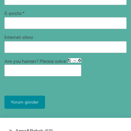
E-posta
*
İnternet sitesi
Are you human? Please solve:
Anne&Bebek
(58)