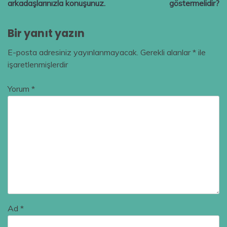
arkadaşlarınızla konuşunuz.
göstermelidir?
Bir yanıt yazın
E-posta adresiniz yayınlanmayacak.
Gerekli alanlar
*
ile
işaretlenmişlerdir
Yorum
*
Ad
*