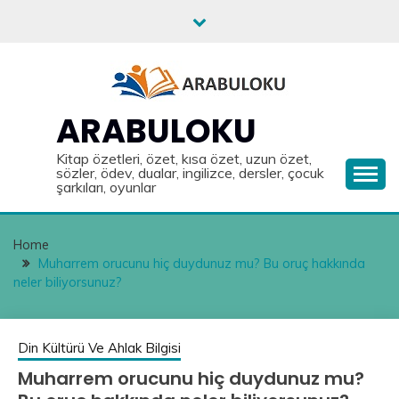
Skip
to
content
ARABULOKU
Kitap özetleri, özet, kısa özet, uzun özet,
sözler, ödev, dualar, ingilizce, dersler, çocuk
şarkıları, oyunlar
Home
Muharrem orucunu hiç duydunuz mu? Bu oruç hakkında
neler biliyorsunuz?
Din Kültürü Ve Ahlak Bilgisi
Muharrem orucunu hiç duydunuz mu?